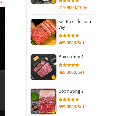
219.900đ/100g
Set Box Lẩu sum
vầy
465.000đ/Set
Box nướng 1
485.000đ/Set
Box nướng 2
695.000đ/Set