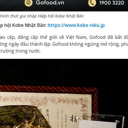
hính thức gia nhập Hiệp hội Kobe Nhật Bản
iệp hội Kobe Nhật Bản:
https://www.kobe-niku.jp
o cấp, đẳng cấp thế giới về Việt Nam, Gofood đã bắt 
ững ngày đầu thành lập. Gofood không ngừng mở rộng, phát
trường trong nước.