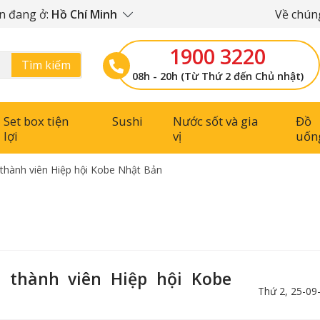
n đang ở:
Hồ Chí Minh
Về chúng
1900 3220
Tìm kiếm
08h - 20h (Từ Thứ 2 đến Chủ nhật)
Set box tiện
Sushi
Nước sốt và gia
Đồ
lợi
vị
uốn
 thành viên Hiệp hội Kobe Nhật Bản
h thành viên Hiệp hội Kobe
Thứ 2, 25-09