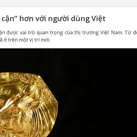
 cận” hơn với người dùng Việt
ận được vai trò quan trọng của thị trường Việt Nam. Từ đ
ã ở trên một vị trí mới.