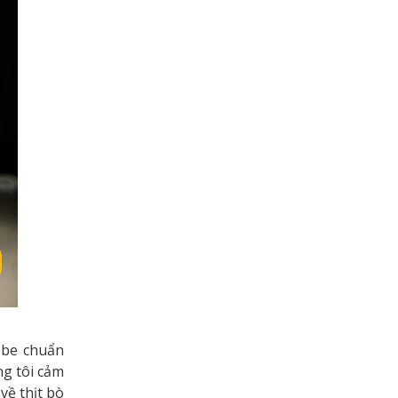
obe chuẩn
ng tôi cảm
về thịt bò