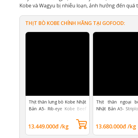
Kobe và Wagyu bị nhiễu loạn, ảnh hưởng đến quá tr
THỊT BÒ KOBE CHÍNH HÃNG TẠI GOFOOD:
Thịt thăn lưng bò Kobe Nhật
Thịt thăn ngoại 
Bản A5- Rib-eye Kobe Beef
Nhật Bản A5- Stripl
A5
Beef A5
13.449.000đ /kg
13.680.000đ /kg