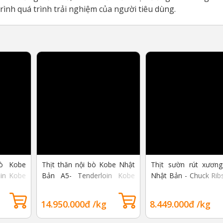
ình quá trình trải nghiệm của người tiêu dùng.
bò Kobe
Thịt thăn nội bò Kobe Nhật
Thịt sườn rút xươn
oin Kobe
Bản A5- Tenderloin Kobe
Nhật Bản - Chuck Rib
Beef A5
Beef A5
14.950.000đ /kg
8.449.000đ /kg