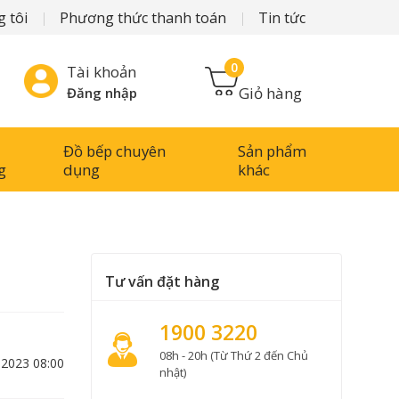
 tôi
Phương thức thanh toán
Tin tức
0
Tài khoản
Giỏ hàng
Đăng nhập
Đồ bếp chuyên
Sản phẩm
g
dụng
khác
Tư vấn đặt hàng
1900 3220
08h - 20h (Từ Thứ 2 đến Chủ
-2023 08:00
nhật)