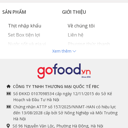
SẢN PHẨM
GIỚI THIỆU
Thịt nhập khẩu
Về chúng tôi
Set Box tiện lợi
Liên hệ
Nước sốt và gia vị
Phương thức thanh
Xem thêm
Hải sản nhập khẩu
toán
Đồ bếp chuyên dụng
Tuyển dụng
THÔNG TIN
THEO DÕI NGAY
CÔNG TY TNHH THƯƠNG MẠI QUỐC TẾ FBC
Số ĐKKD 0107098534 cấp ngày 12/11/2015 do Sở Kế
Chính sách và quy định
Facebook
Hoạch và Đầu Tư Hà Nội
Instagram
chung
Chứng nhận ATTP số 157/2025/NNMT-HAN có hiệu lực
đến 13/08/2028 cấp bởi Sở Nông Nghiệp và Môi Trường
Youtube
Hướng dẫn đặt hàng
Hà Nội
Tiktok
Cam kết chất lượng
Số 96 Nguyễn Văn Lộc, Phường Hà Đông, Hà Nội