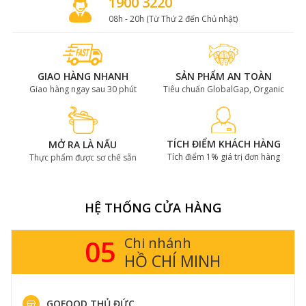
1900 3220
08h - 20h (Từ Thứ 2 đến Chủ nhật)
GIAO HÀNG NHANH
SẢN PHẨM AN TOÀN
Giao hàng ngay sau 30 phút
Tiêu chuẩn GlobalGap, Organic
TÍCH ĐIỂM KHÁCH HÀNG
MỞ RA LÀ NẤU
Tích điểm 1% giá trị đơn hàng
Thực phẩm được sơ chế sẵn
HỆ THỐNG CỬA HÀNG
05
Chi nhánh
HỒ CHÍ MINH
GOFOOD THỦ ĐỨC