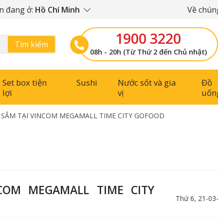
n đang ở:
Hồ Chí Minh
Về chúng
1900 3220
Tìm kiếm
08h - 20h (Từ Thứ 2 đến Chủ nhật)
Set box tiện
Sushi
Nước sốt và gia
Đồ
lợi
vị
uốn
 SẮM TẠI VINCOM MEGAMALL TIME CITY GOFOOD
COM MEGAMALL TIME CITY
Thứ 6, 21-03