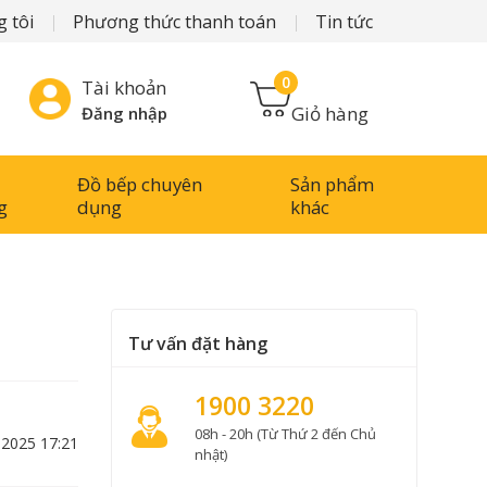
 tôi
Phương thức thanh toán
Tin tức
0
Tài khoản
Giỏ hàng
Đăng nhập
Đồ bếp chuyên
Sản phẩm
g
dụng
khác
Tư vấn đặt hàng
1900 3220
08h - 20h (Từ Thứ 2 đến Chủ
-2025 17:21
nhật)