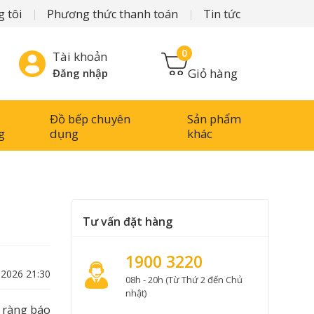
 tôi
Phương thức thanh toán
Tin tức
0
Tài khoản
Giỏ hàng
Đăng nhập
Đồ bếp chuyên
Sản phẩm
g
dụng
khác
Tư vấn đặt hàng
1900 3220
-2026 21:30
08h - 20h (Từ Thứ 2 đến Chủ
nhật)
 ràng báo