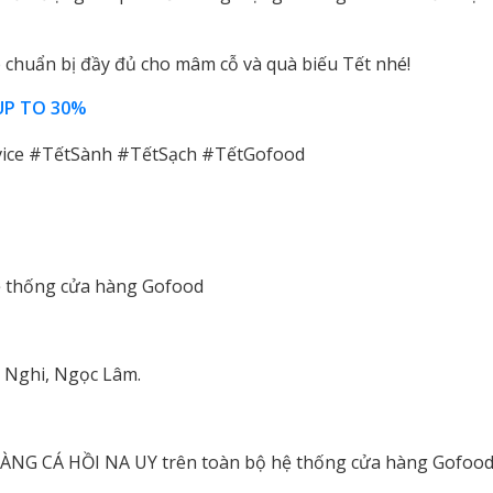
 chuẩn bị đầy đủ cho mâm cỗ và quà biếu Tết nhé!
UP TO 30%
ce #TếtSành #TếtSạch #TếtGofood
hệ thống cửa hàng Gofood
 Nghi, Ngọc Lâm.
HÀNG CÁ HỒI NA UY trên toàn bộ hệ thống cửa hàng Gofoo