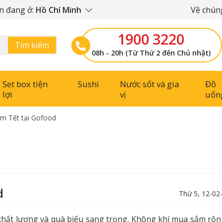
n đang ở:
Hồ Chí Minh
Về chúng
1900 3220
Tìm kiếm
08h - 20h (Từ Thứ 2 đến Chủ nhật)
Set box tiện
Sushi
Nước sốt và gia
Đồ
lợi
vị
uốn
m Tết tại Gofood
d
Thứ 5, 12-02
hất lượng và quà biếu sang trọng. Không khí mua sắm rộn