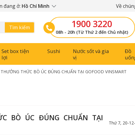
n đang ở:
Hồ Chí Minh
Về chúng
1900 3220
Tìm kiếm
08h - 20h (Từ Thứ 2 đến Chủ nhật)
Set box tiện
Sushi
Nước sốt và gia
Đồ
lợi
vị
uốn
 – THƯỞNG THỨC BÒ ÚC ĐÚNG CHUẨN TẠI GOFOOD VINSMART
HỨC BÒ ÚC ĐÚNG CHUẨN TẠI
Thứ 7, 20-12