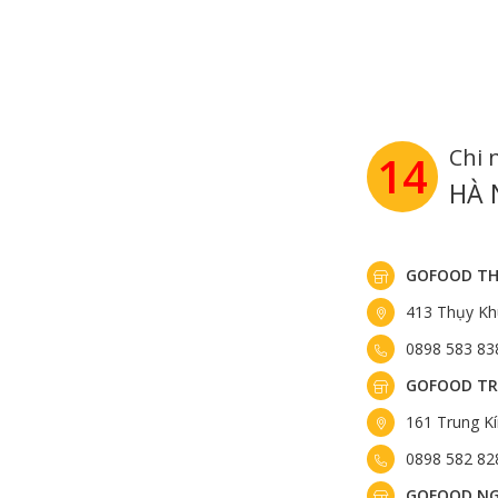
Chi 
14
HÀ 
GOFOOD TH
413 Thụy Kh
0898 583 83
GOFOOD TR
161 Trung K
0898 582 82
GOFOOD NG