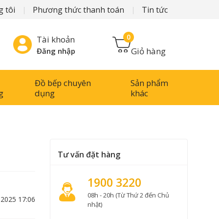
 tôi
Phương thức thanh toán
Tin tức
0
Tài khoản
Giỏ hàng
Đăng nhập
Đồ bếp chuyên
Sản phẩm
g
dụng
khác
Tư vấn đặt hàng
1900 3220
08h - 20h (Từ Thứ 2 đến Chủ
-2025 17:06
nhật)