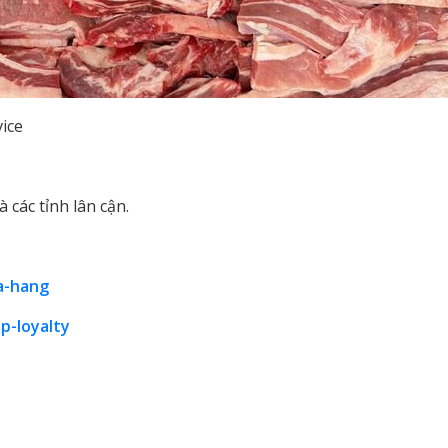
ice
 các tỉnh lân cận.
ua-hang
p-loyalty