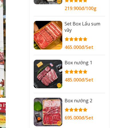
219.900đ/100g
Set Box Lẩu sum
vầy
465.000đ/Set
Box nướng 1
485.000đ/Set
Box nướng 2
695.000đ/Set