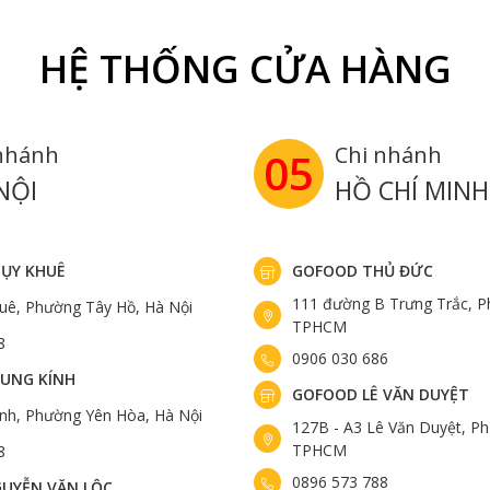
HỆ THỐNG CỬA HÀNG
nhánh
Chi nhánh
05
NỘI
HỒ CHÍ MINH
ỤY KHUÊ
GOFOOD THỦ ĐỨC
111 đường B Trưng Trắc, P
uê, Phường Tây Hồ, Hà Nội
TPHCM
8
0906 030 686
UNG KÍNH
GOFOOD LÊ VĂN DUYỆT
ính, Phường Yên Hòa, Hà Nội
127B - A3 Lê Văn Duyệt, Ph
TPHCM
8
0896 573 788
UYỄN VĂN LỘC