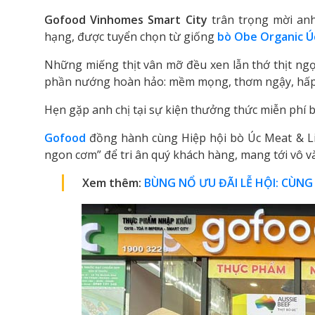
Gofood Vinhomes Smart City
trân trọng mời anh
hạng, được tuyển chọn từ giống
bò Obe Organic Ú
Những miếng thịt vân mỡ đều xen lẫn thớ thịt ng
phần nướng hoàn hảo: mềm mọng, thơm ngậy, hấp
Hẹn gặp anh chị tại sự kiện thưởng thức miễn phí b
Gofood
đồng hành cùng Hiệp hội bò Úc Meat & Liv
ngon cơm” để tri ân quý khách hàng, mang tới vô v
Xem thêm:
BÙNG NỔ ƯU ĐÃI LỄ HỘI: CÙNG