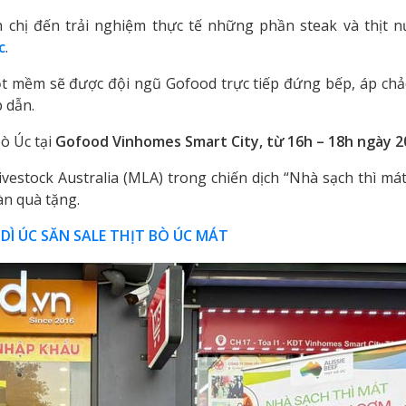
 chị đến trải nghiệm thực tế những phần steak và thịt 
c
.
ọt mềm sẽ được đội ngũ Gofood trực tiếp đứng bếp, áp chả
 dẫn.
ò Úc tại
Gofood Vinhomes Smart City, từ 16h – 18h ngày 2
estock Australia (MLA) trong chiến dịch “Nhà sạch thì má
àn quà tặng.
 DÌ ÚC SĂN SALE THỊT BÒ ÚC MÁT