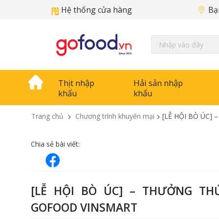
Hệ thống cửa hàng
Bạ
Thịt nhập
Hải sản nhập
khẩu
khẩu
Trang chủ
Chương trình khuyến mại
[LỄ HỘI BÒ ÚC]
Chia sẻ bài viết:
[LỄ HỘI BÒ ÚC] – THƯỞNG T
GOFOOD VINSMART