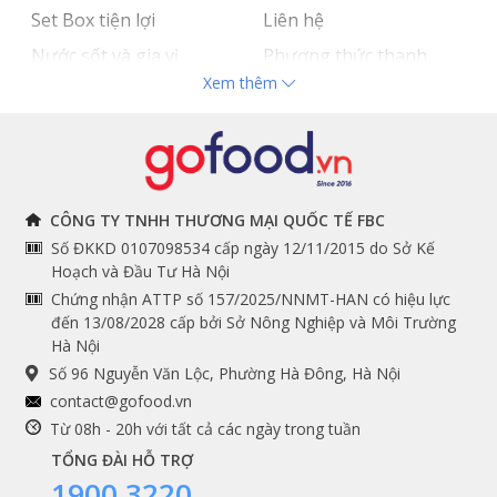
Set Box tiện lợi
Liên hệ
Nước sốt và gia vị
Phương thức thanh
Xem thêm
Hải sản nhập khẩu
toán
Đồ bếp chuyên dụng
Tuyển dụng
THÔNG TIN
THEO DÕI NGAY
CÔNG TY TNHH THƯƠNG MẠI QUỐC TẾ FBC
Số ĐKKD 0107098534 cấp ngày 12/11/2015 do Sở Kế
Chính sách và quy định
Facebook
Hoạch và Đầu Tư Hà Nội
Instagram
chung
Chứng nhận ATTP số 157/2025/NNMT-HAN có hiệu lực
đến 13/08/2028 cấp bởi Sở Nông Nghiệp và Môi Trường
Youtube
Hướng dẫn đặt hàng
Hà Nội
Tiktok
Cam kết chất lượng
Số 96 Nguyễn Văn Lộc, Phường Hà Đông, Hà Nội
Grab
contact@gofood.vn
Shopee
Từ 08h - 20h với tất cả các ngày trong tuần
TỔNG ĐÀI HỖ TRỢ
1900 3220