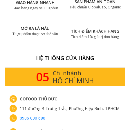
SẢN PHẨM AN TOÀN
GIAO HÀNG NHANH
Tiêu chuẩn GlobalGap, Organic
Giao hàng ngay sau 30 phút
MỞ RA LÀ NẤU
TÍCH ĐIỂM KHÁCH HÀNG
Thực phẩm được sơ chế sẵn
Tích điểm 1% giá trị đơn hàng
HỆ THỐNG CỬA HÀNG
05
Chi nhánh
HỒ CHÍ MINH
GOFOOD THỦ ĐỨC
111 đường B Trưng Trắc, Phường Hiệp Bình, TPHCM
0906 030 686