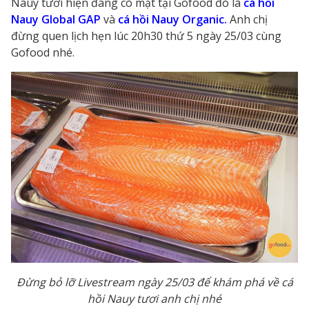
Nauy tươi hiện đang có mặt tại Gofood đó là
cá hồi
Nauy Global GAP
và
cá hồi Nauy Organic.
Anh chị
đừng quen lịch hẹn lúc 20h30 thứ 5 ngày 25/03 cùng
Gofood nhé.
Đừng bỏ lỡ Livestream ngày 25/03 để khám phá về cá
hồi Nauy tươi anh chị nhé