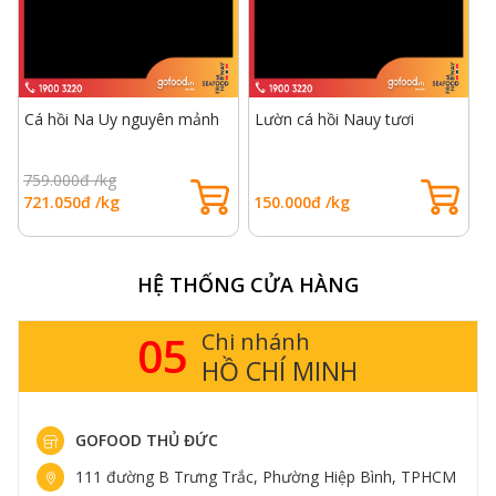
Cá hồi Na Uy nguyên mảnh
Lườn cá hồi Nauy tươi
759.000đ /kg
721.050đ /kg
150.000đ /kg
HỆ THỐNG CỬA HÀNG
05
Chi nhánh
HỒ CHÍ MINH
GOFOOD THỦ ĐỨC
111 đường B Trưng Trắc, Phường Hiệp Bình, TPHCM