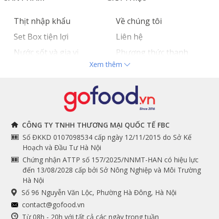
Thịt nhập khẩu
Về chúng tôi
Set Box tiện lợi
Liên hệ
Nước sốt và gia vị
Phương thức thanh
Xem thêm
Hải sản nhập khẩu
toán
Đồ bếp chuyên dụng
Tuyển dụng
THÔNG TIN
THEO DÕI NGAY
CÔNG TY TNHH THƯƠNG MẠI QUỐC TẾ FBC
Số ĐKKD 0107098534 cấp ngày 12/11/2015 do Sở Kế
Chính sách và quy định
Facebook
Hoạch và Đầu Tư Hà Nội
Instagram
chung
Chứng nhận ATTP số 157/2025/NNMT-HAN có hiệu lực
đến 13/08/2028 cấp bởi Sở Nông Nghiệp và Môi Trường
Youtube
Hướng dẫn đặt hàng
Hà Nội
Tiktok
Cam kết chất lượng
Số 96 Nguyễn Văn Lộc, Phường Hà Đông, Hà Nội
Grab
contact@gofood.vn
Shopee
Từ 08h - 20h với tất cả các ngày trong tuần