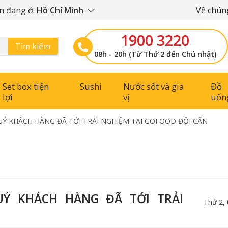
n đang ở:
Hồ Chí Minh
Về chúng
1900 3220
Tìm kiếm
08h - 20h (Từ Thứ 2 đến Chủ nhật)
Set box tiện
Sushi
Nước sốt và gia
Đồ
lợi
vị
uốn
UÝ KHÁCH HÀNG ĐÃ TỚI TRẢI NGHIỆM TẠI GOFOOD ĐỘI CẤN
UÝ KHÁCH HÀNG ĐÃ TỚI TRẢI
Thứ 2,