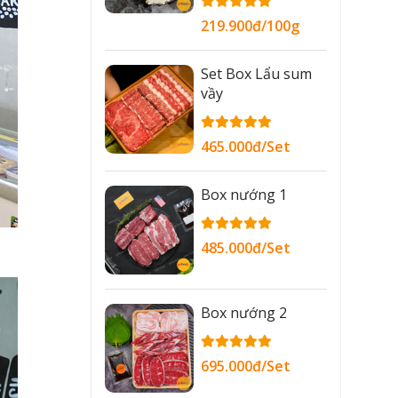
219.900đ/100g
Set Box Lẩu sum
vầy
465.000đ/Set
Box nướng 1
485.000đ/Set
Box nướng 2
695.000đ/Set