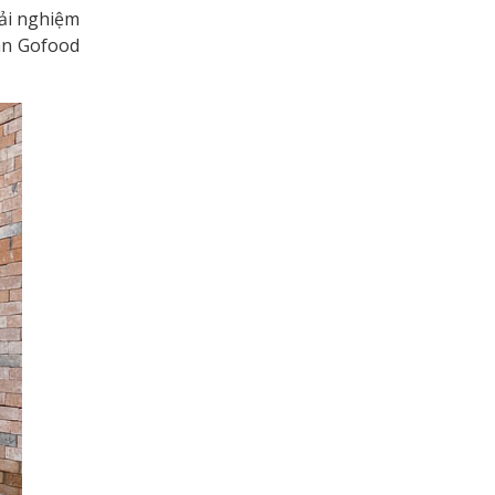
rải nghiệm
án Gofood