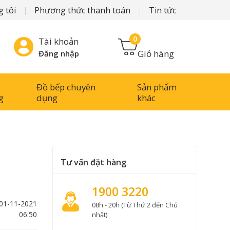
 tôi
Phương thức thanh toán
Tin tức
0
Tài khoản
Giỏ hàng
Đăng nhập
Đồ bếp chuyên
Sản phẩm
g
dụng
khác
Tư vấn đặt hàng
1900 3220
 01-11-2021
08h - 20h (Từ Thứ 2 đến Chủ
06:50
nhật)