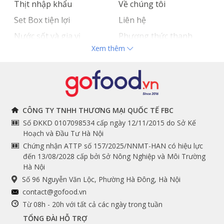
Thịt nhập khẩu
Về chúng tôi
Set Box tiện lợi
Liên hệ
Nước sốt và gia vị
Phương thức thanh
Xem thêm
Hải sản nhập khẩu
toán
Đồ bếp chuyên dụng
Tuyển dụng
THÔNG TIN
THEO DÕI NGAY
CÔNG TY TNHH THƯƠNG MẠI QUỐC TẾ FBC
Số ĐKKD 0107098534 cấp ngày 12/11/2015 do Sở Kế
Chính sách và quy định
Facebook
Hoạch và Đầu Tư Hà Nội
Instagram
chung
Chứng nhận ATTP số 157/2025/NNMT-HAN có hiệu lực
đến 13/08/2028 cấp bởi Sở Nông Nghiệp và Môi Trường
Youtube
Hướng dẫn đặt hàng
Hà Nội
Tiktok
Cam kết chất lượng
Số 96 Nguyễn Văn Lộc, Phường Hà Đông, Hà Nội
Grab
contact@gofood.vn
Shopee
Từ 08h - 20h với tất cả các ngày trong tuần
TỔNG ĐÀI HỖ TRỢ