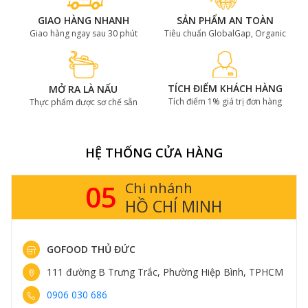
GIAO HÀNG NHANH
SẢN PHẨM AN TOÀN
Giao hàng ngay sau 30 phút
Tiêu chuẩn GlobalGap, Organic
TÍCH ĐIỂM KHÁCH HÀNG
MỞ RA LÀ NẤU
Tích điểm 1% giá trị đơn hàng
Thực phẩm được sơ chế sẵn
HỆ THỐNG CỬA HÀNG
05
Chi nhánh
HỒ CHÍ MINH
GOFOOD THỦ ĐỨC
111 đường B Trưng Trắc, Phường Hiệp Bình, TPHCM
0906 030 686