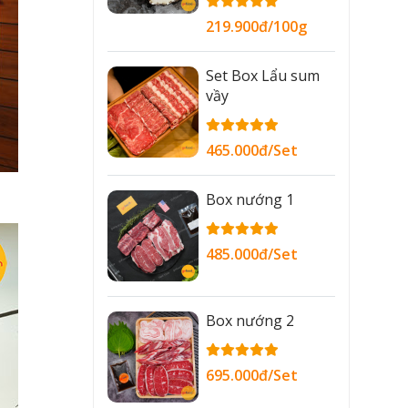
219.900đ/100g
Set Box Lẩu sum
vầy
465.000đ/Set
Box nướng 1
485.000đ/Set
Box nướng 2
695.000đ/Set