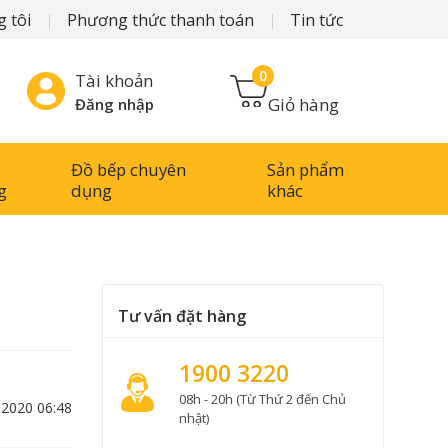
 tôi
Phương thức thanh toán
Tin tức
0
Tài khoản
Giỏ hàng
Đăng nhập
Đồ bếp chuyên
Sản phẩm
g
dụng
khác
Tư vấn đặt hàng
1900 3220
08h - 20h (Từ Thứ 2 đến Chủ
-2020 06:48
nhật)