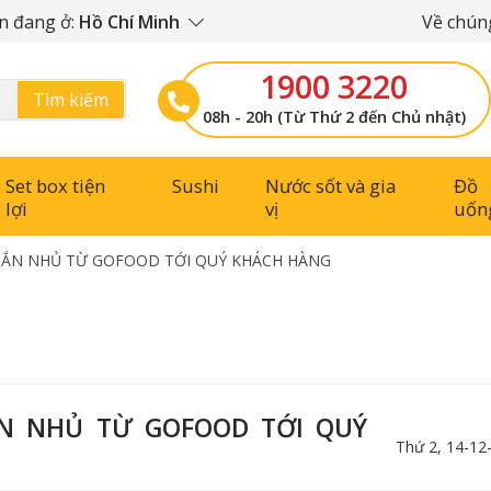
n đang ở:
Hồ Chí Minh
Về chúng
1900 3220
Tìm kiếm
08h - 20h (Từ Thứ 2 đến Chủ nhật)
Set box tiện
Sushi
Nước sốt và gia
Đồ
lợi
vị
uốn
 NHẮN NHỦ TỪ GOFOOD TỚI QUÝ KHÁCH HÀNG
HẮN NHỦ TỪ GOFOOD TỚI QUÝ
Thứ 2, 14-12