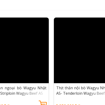
hăn ngoại bò Wagyu Nhật
Thịt thăn nội bò Wagyu N
 Striploin Wagyu Beef A5
A5- Tenderloin Wagyu Beef