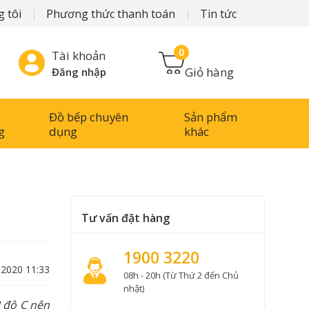
 tôi
Phương thức thanh toán
Tin tức
0
Tài khoản
Giỏ hàng
Đăng nhập
Đồ bếp chuyên
Sản phẩm
g
dụng
khác
Tư vấn đặt hàng
1900 3220
-2020 11:33
08h - 20h (Từ Thứ 2 đến Chủ
nhật)
8 độ C nên