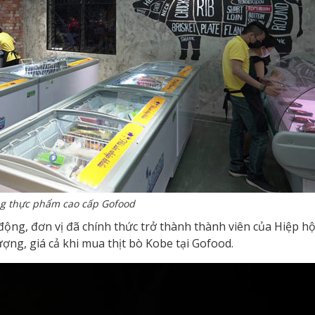
g thực phẩm cao cấp Gofood
động, đơn vị đã chính thức trở thành thành viên của Hiệp h
ợng, giá cả khi mua thịt bò Kobe tại Gofood.