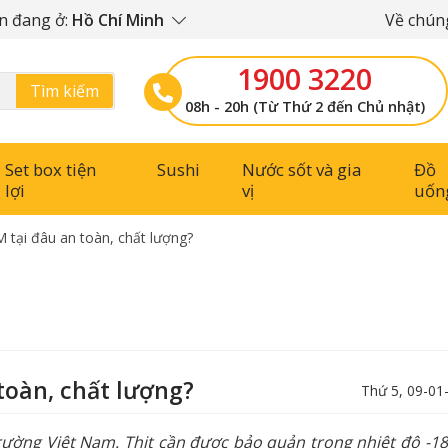
n đang ở:
Hồ Chí Minh
Về chúng
1900 3220
Tìm kiếm
08h - 20h (Từ Thứ 2 đến Chủ nhật)
Set box tiện
Sushi
Nước sốt và gia
Đồ
lợi
vị
uốn
tại đâu an toàn, chất lượng?
toàn, chất lượng?
Thứ 5, 09-01
rường Việt Nam. Thịt cần được bảo quản trong nhiệt độ -1