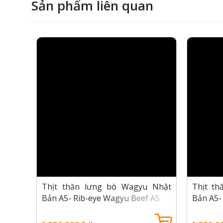
Sản phẩm liên quan
 Nhật
Thịt thăn lưng bò Wagyu Nhật
Thịt t
 Beef
Bản A5- Rib-eye Wagyu Beef A5
Bản A5-