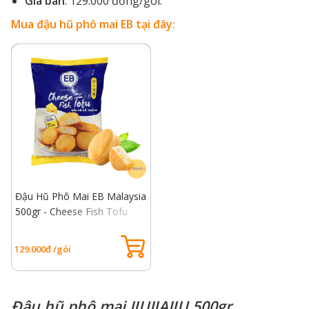
Giá bán
: 129.000 đồng/gói.
Mua đậu hũ phô mai EB tại đây:
Đậu Hũ Phô Mai EB Malaysia
500gr - Cheese Fish Tofu
129.000đ /gói
Đậu hũ phô mai JIUJIAJIU 500gr