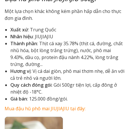
Một lựa chọn khác không kém phần hấp dẫn cho thực
đơn gia đình.
Xuất xứ
: Trung Quốc
Nhãn hiệu
: JIUJIAJIU
Thành phần
: Thịt cá xay 35.78% (thịt cá, đường, chất
nhũ hóa, bột lòng trắng trứng), nước, phô mai
9.43%, dầu cọ, protein đậu nành 4.22%, lòng trắng
trứng, đường...
Hương vị
: Vị cá dai giòn, phô mai thơm nhẹ, dễ ăn với
cả trẻ nhỏ và người lớn.
Quy cách đóng gói
: Gói 500gr tiện lợi, cấp đông ở
nhiệt độ -18°C.
Giá bán
: 125.000 đồng/gói.
Mua đậu hũ phô mai JIUJIAJIU tại đây: