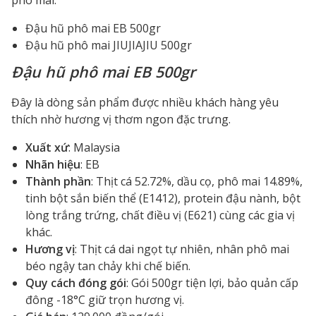
phô mai:
Đậu hũ phô mai EB 500gr
Đậu hũ phô mai JIUJIAJIU 500gr
Đậu hũ phô mai EB 500gr
Đây là dòng sản phẩm được nhiều khách hàng yêu
thích nhờ hương vị thơm ngon đặc trưng.
Xuất xứ
: Malaysia
Nhãn hiệu
: EB
Thành phần
: Thịt cá 52.72%, dầu cọ, phô mai 14.89%,
tinh bột sắn biến thể (E1412), protein đậu nành, bột
lòng trắng trứng, chất điều vị (E621) cùng các gia vị
khác.
Hương vị
: Thịt cá dai ngọt tự nhiên, nhân phô mai
béo ngậy tan chảy khi chế biến.
Quy cách đóng gói
: Gói 500gr tiện lợi, bảo quản cấp
đông -18°C giữ trọn hương vị.