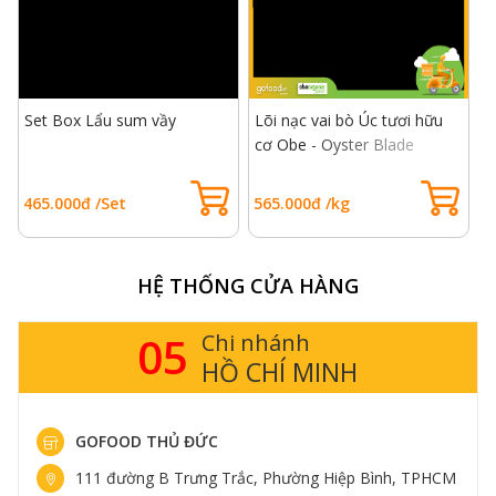
-
Set Box Lẩu sum vầy
Lõi nạc vai bò Úc tươi hữu
B
cơ Obe - Oyster Blade
(
465.000đ /Set
565.000đ /kg
2
HỆ THỐNG CỬA HÀNG
05
Chi nhánh
HỒ CHÍ MINH
GOFOOD THỦ ĐỨC
111 đường B Trưng Trắc, Phường Hiệp Bình, TPHCM