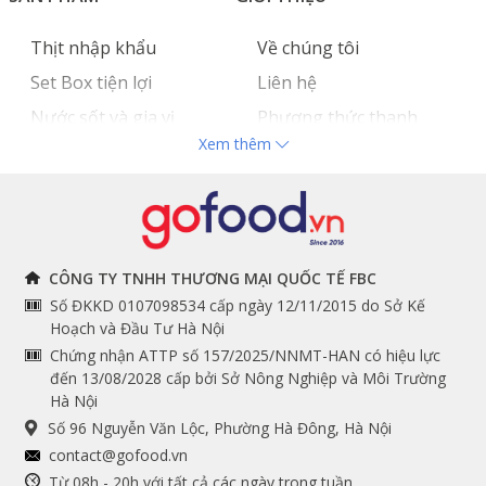
Thịt nhập khẩu
Về chúng tôi
Set Box tiện lợi
Liên hệ
Nước sốt và gia vị
Phương thức thanh
Xem thêm
Hải sản nhập khẩu
toán
Đồ bếp chuyên dụng
Tuyển dụng
THÔNG TIN
THEO DÕI NGAY
CÔNG TY TNHH THƯƠNG MẠI QUỐC TẾ FBC
Số ĐKKD 0107098534 cấp ngày 12/11/2015 do Sở Kế
Chính sách và quy định
Facebook
Hoạch và Đầu Tư Hà Nội
Instagram
chung
Chứng nhận ATTP số 157/2025/NNMT-HAN có hiệu lực
đến 13/08/2028 cấp bởi Sở Nông Nghiệp và Môi Trường
Youtube
Hướng dẫn đặt hàng
Hà Nội
Tiktok
Cam kết chất lượng
Số 96 Nguyễn Văn Lộc, Phường Hà Đông, Hà Nội
Grab
contact@gofood.vn
Shopee
Từ 08h - 20h với tất cả các ngày trong tuần