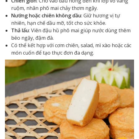
Chiên giòn
: Cho vào dầu nóng đến khi lớp vỏ vàng
ruộm, nhân phô mai chảy thơm ngậy.
Nướng hoặc chiên không dầu
: Giữ hương vị tự
nhiên, hạn chế dầu mỡ, tốt cho sức khỏe.
Thả lẩu
: Viên đậu hũ phô mai giúp nước dùng thêm
béo ngậy, đậm đà.
Có thể kết hợp với cơm chiên, salad, mì xào hoặc các
món cuốn để tạo thực đơn đa dạng.