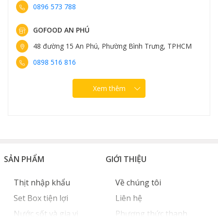
0898 582 828
GOFOOD NGUYỄN VĂN LỘC
96 Nguyễn Văn Lộc, Phường Hà Đông, Hà Nội
0889 307 308
Xem thêm
SẢN PHẨM
GIỚI THIỆU
Thịt nhập khẩu
Về chúng tôi
Set Box tiện lợi
Liên hệ
Nước sốt và gia vị
Phương thức thanh