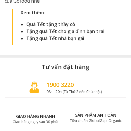
của Gofood nhé!
Xem thêm:
Quà Tết tặng thầy cô
Tặng quà Tết cho gia đình bạn trai
Tặng quà Tết nhà bạn gái
Tư vấn đặt hàng
1900 3220
08h - 20h (Từ Thứ 2 đến Chủ nhật)
SẢN PHẨM AN TOÀN
GIAO HÀNG NHANH
Tiêu chuẩn GlobalGap, Organic
Giao hàng ngay sau 30 phút