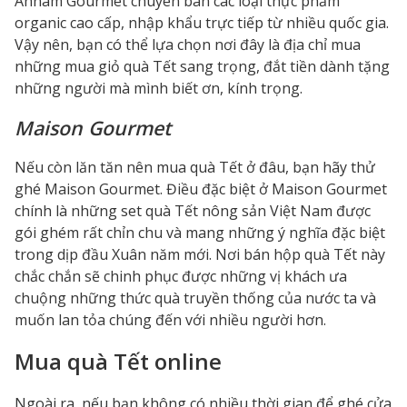
Annam Gourmet chuyên bán các loại thực phẩm
organic cao cấp, nhập khẩu trực tiếp từ nhiều quốc gia.
Vậy nên, bạn có thể lựa chọn nơi đây là địa chỉ mua
những
mua giỏ quà Tết sang trọng
, đắt tiền dành tặng
những người mà mình biết ơn, kính trọng.
Maison Gourmet
Nếu còn lăn tăn nên mua quà Tết ở đâu, bạn hãy thử
ghé Maison Gourmet. Điều đặc biệt ở Maison Gourmet
chính là những set quà Tết nông sản Việt Nam được
gói ghém rất chỉn chu và mang những ý nghĩa đặc biệt
trong dịp đầu Xuân năm mới.
Nơi bán hộp quà Tết
này
chắc chắn sẽ chinh phục được những vị khách ưa
chuộng những thức quà truyền thống của nước ta và
muốn lan tỏa chúng đến với nhiều người hơn.
Mua quà Tết online
Ngoài ra, nếu bạn không có nhiều thời gian để ghé
cửa