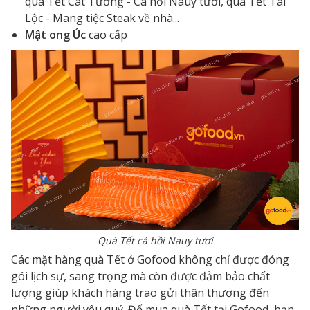
quà Tết Cát Tường - Cá hồi Nauy tươi, quà Tết Tài
Lộc - Mang tiệc Steak về nhà...
Mật ong Úc
cao cấp
Quà Tết cá hồi Nauy tươi
Các mặt hàng quà Tết ở Gofood không chỉ được đóng
gói lịch sự, sang trọng mà còn được đảm bảo chất
lượng giúp khách hàng trao gửi thân thương đến
những người yêu quý. Để
mua quà Tết tại Gofood
,
bạn