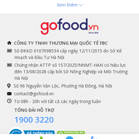
Xem thêm
Hải sản nhập khẩu
toán
Đồ bếp chuyên dụng
Tuyển dụng
THÔNG TIN
THEO DÕI NGAY
CÔNG TY TNHH THƯƠNG MẠI QUỐC TẾ FBC
Số ĐKKD 0107098534 cấp ngày 12/11/2015 do Sở Kế
Chính sách và quy định
Facebook
Hoạch và Đầu Tư Hà Nội
Instagram
chung
Chứng nhận ATTP số 157/2025/NNMT-HAN có hiệu lực
đến 13/08/2028 cấp bởi Sở Nông Nghiệp và Môi Trường
Youtube
Hướng dẫn đặt hàng
Hà Nội
Tiktok
Cam kết chất lượng
Số 96 Nguyễn Văn Lộc, Phường Hà Đông, Hà Nội
Grab
contact@gofood.vn
Shopee
Từ 08h - 20h với tất cả các ngày trong tuần
TỔNG ĐÀI HỖ TRỢ
1900 3220
DỊCH VỤ
Premium services