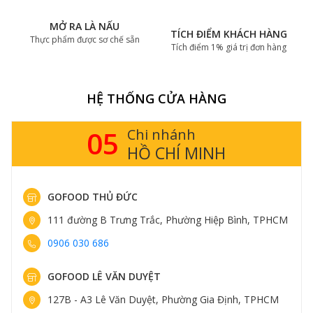
MỞ RA LÀ NẤU
TÍCH ĐIỂM KHÁCH HÀNG
Thực phẩm được sơ chế sẵn
Tích điểm 1% giá trị đơn hàng
HỆ THỐNG CỬA HÀNG
14
Chi nhánh
HÀ NỘI
GOFOOD THỤY KHUÊ
413 Thụy Khuê, Phường Tây Hồ, Hà Nội
0898 583 838
GOFOOD TRUNG KÍNH
161 Trung Kính, Phường Yên Hòa, Hà Nội