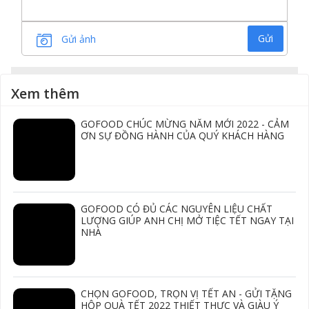
Gửi
Gửi ảnh
Xem thêm
GOFOOD CHÚC MỪNG NĂM MỚI 2022 - CẢM
ƠN SỰ ĐỒNG HÀNH CỦA QUÝ KHÁCH HÀNG
GOFOOD CÓ ĐỦ CÁC NGUYÊN LIỆU CHẤT
LƯỢNG GIÚP ANH CHỊ MỞ TIỆC TẾT NGAY TẠI
NHÀ
CHỌN GOFOOD, TRỌN VỊ TẾT AN - GỬI TẶNG
HỘP QUÀ TẾT 2022 THIẾT THỰC VÀ GIÀU Ý