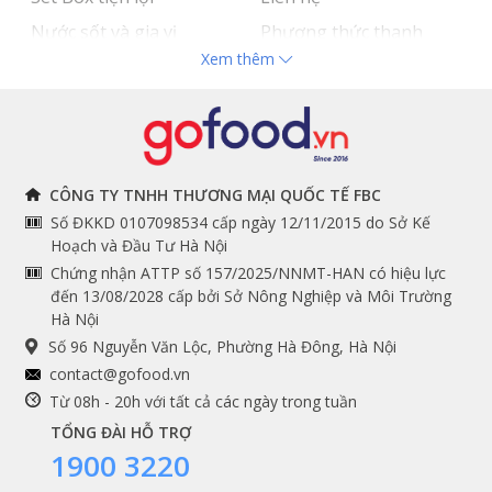
Nước sốt và gia vị
Phương thức thanh
Xem thêm
Hải sản nhập khẩu
toán
Đồ bếp chuyên dụng
Tuyển dụng
THÔNG TIN
THEO DÕI NGAY
CÔNG TY TNHH THƯƠNG MẠI QUỐC TẾ FBC
Số ĐKKD 0107098534 cấp ngày 12/11/2015 do Sở Kế
Chính sách và quy định
Facebook
Hoạch và Đầu Tư Hà Nội
Instagram
chung
Chứng nhận ATTP số 157/2025/NNMT-HAN có hiệu lực
đến 13/08/2028 cấp bởi Sở Nông Nghiệp và Môi Trường
Youtube
Hướng dẫn đặt hàng
Hà Nội
Tiktok
Cam kết chất lượng
Số 96 Nguyễn Văn Lộc, Phường Hà Đông, Hà Nội
Grab
contact@gofood.vn
Shopee
Từ 08h - 20h với tất cả các ngày trong tuần
TỔNG ĐÀI HỖ TRỢ
1900 3220
DỊCH VỤ