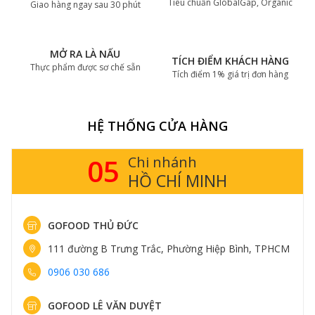
Tiêu chuẩn GlobalGap, Organic
Giao hàng ngay sau 30 phút
MỞ RA LÀ NẤU
TÍCH ĐIỂM KHÁCH HÀNG
Thực phẩm được sơ chế sẵn
Tích điểm 1% giá trị đơn hàng
HỆ THỐNG CỬA HÀNG
05
Chi nhánh
HỒ CHÍ MINH
GOFOOD THỦ ĐỨC
111 đường B Trưng Trắc, Phường Hiệp Bình, TPHCM
0906 030 686
GOFOOD LÊ VĂN DUYỆT