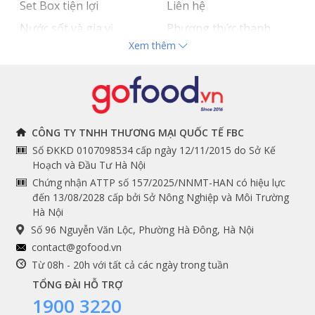
Set Box tiện lợi
Liên hệ
Nước sốt và gia vị
Phương thức thanh
Xem thêm
Hải sản nhập khẩu
toán
Đồ bếp chuyên dụng
Tuyển dụng
THÔNG TIN
THEO DÕI NGAY
CÔNG TY TNHH THƯƠNG MẠI QUỐC TẾ FBC
Số ĐKKD 0107098534 cấp ngày 12/11/2015 do Sở Kế
Chính sách và quy định
Facebook
Hoạch và Đầu Tư Hà Nội
Instagram
chung
Chứng nhận ATTP số 157/2025/NNMT-HAN có hiệu lực
đến 13/08/2028 cấp bởi Sở Nông Nghiệp và Môi Trường
Youtube
Hướng dẫn đặt hàng
Hà Nội
Tiktok
Cam kết chất lượng
Số 96 Nguyễn Văn Lộc, Phường Hà Đông, Hà Nội
Grab
contact@gofood.vn
Shopee
Từ 08h - 20h với tất cả các ngày trong tuần
TỔNG ĐÀI HỖ TRỢ
1900 3220
DỊCH VỤ