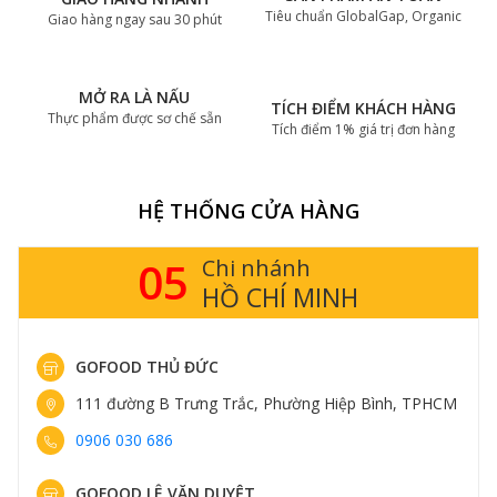
Tiêu chuẩn GlobalGap, Organic
Giao hàng ngay sau 30 phút
MỞ RA LÀ NẤU
TÍCH ĐIỂM KHÁCH HÀNG
Thực phẩm được sơ chế sẵn
Tích điểm 1% giá trị đơn hàng
HỆ THỐNG CỬA HÀNG
05
Chi nhánh
HỒ CHÍ MINH
GOFOOD THỦ ĐỨC
111 đường B Trưng Trắc, Phường Hiệp Bình, TPHCM
0906 030 686
GOFOOD LÊ VĂN DUYỆT