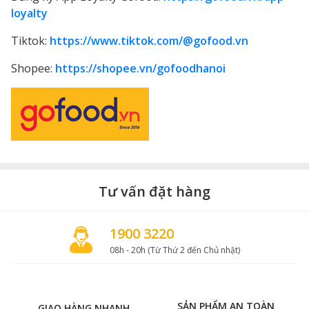
loyalty
Tiktok:
https://www.tiktok.com/@gofood.vn
Shopee:
https://shopee.vn/gofoodhanoi
Tư vấn đặt hàng
1900 3220
08h - 20h (Từ Thứ 2 đến Chủ nhật)
SẢN PHẨM AN TOÀN
GIAO HÀNG NHANH