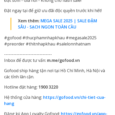
Đặt sớm - Giá hời - Không chờ flash sale!
Đặt ngay tại để giữ ưu đãi độc quyền trước khi hết!
Xem thêm:
MEGA SALE 2025 | SALE ĐẬM
SÂU - SẠCH NGON TOÀN CẦU
#gofood #thucphamnhapkhau #megasale2025
#preorder #thitnhapkhau #salelonnhatnam
-------------------------------
Inbox để được tư vấn:
m.me/gofood.vn
Gofood ship hàng tận nơi tại Hồ Chí Minh, Hà Nội và
các tỉnh lân cận.
Hotline đặt hàng:
1900 3220
Hệ thống cửa hàng:
https://gofood.vn/chi-tiet-cua-
hang
Đăng ký App Loyalty Gofood:
https://gofood.vn/app-