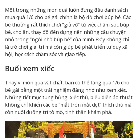
Một trong những món quà luôn đứng đầu danh sách
mua quà 1/6 cho bé gái chính là bộ đồ chơi búp bê. Các
bé thường rất thích chơi “giả vờ” từ việc chăm sóc búp
bê, cho ăn, thay đồ đến dựng nên những câu chuyện
nhỏ trong “ngôi nhà búp bê” của mình. Đây không chỉ
là trò chơi giải trí mà còn giúp bé phát triển tư duy xã
hội, học cách chăm sóc và giao tiếp.
Buổi xem xiếc
Thay vì món quà vật chất, bạn có thể tặng quà 1/6 cho
bé gái bằng một trải nghiệm đáng nhớ như xem xiếc.
Những tiết mục tung hứng, xiếc thú, biểu diễn ảo thuật
không chỉ khiến các bé “mắt tròn mắt dẹt” thích thú mà
còn nuôi dưỡng trí tò mò, tinh thần khám phá.