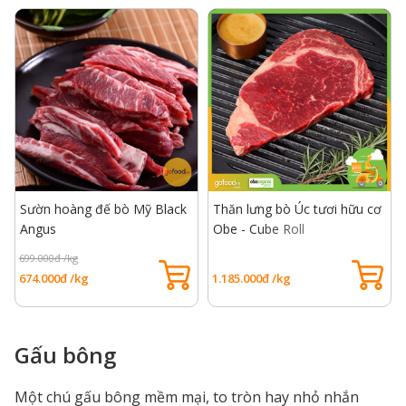
Sườn hoàng đế bò Mỹ Black
Thăn lưng bò Úc tươi hữu cơ
Angus
Obe - Cube Roll
699.000đ /kg
674.000đ /kg
1.185.000đ /kg
Gấu bông
Một chú gấu bông mềm mại, to tròn hay nhỏ nhắn