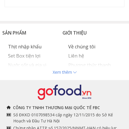
SẢN PHẨM
GIỚI THIỆU
Thịt nhập khẩu
Về chúng tôi
Set Box tiện lợi
Liên hệ
Nước sốt và gia vị
Phương thức thanh
Xem thêm
Hải sản nhập khẩu
toán
Đồ bếp chuyên dụng
Tuyển dụng
THÔNG TIN
THEO DÕI NGAY
CÔNG TY TNHH THƯƠNG MẠI QUỐC TẾ FBC
Số ĐKKD 0107098534 cấp ngày 12/11/2015 do Sở Kế
Chính sách và quy định
Facebook
Hoạch và Đầu Tư Hà Nội
Instagram
chung
Chứng nhận ATTP số 157/2025/NNMT-HAN có hiệu lực