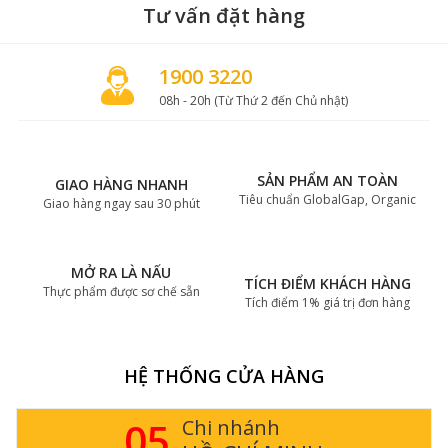
Tư vấn đặt hàng
1900 3220
08h - 20h (Từ Thứ 2 đến Chủ nhật)
SẢN PHẨM AN TOÀN
GIAO HÀNG NHANH
Tiêu chuẩn GlobalGap, Organic
Giao hàng ngay sau 30 phút
MỞ RA LÀ NẤU
TÍCH ĐIỂM KHÁCH HÀNG
Thực phẩm được sơ chế sẵn
Tích điểm 1% giá trị đơn hàng
HỆ THỐNG CỬA HÀNG
05
Chi nhánh