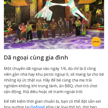
Dã ngoại cùng gia đình
Một chuyến dã ngoại vào ngày 1/6, dù chỉ là ở công
viên gần nhà hay khu picnic ngoại ô, sẽ mang lại cho bé
những ký ức thật vui. Hãy để bé cùng cha mẹ trải
nghiệm không khí trong lành, ăn BBQ, chơi trò chơi
vận động, thả diều hoặc vẽ tranh ngoài trời.
Để tiết kiệm thời gian chuẩn bị, bạn có thể đặt sẵn set
box nướng tại
Gofood
gồm các loại thịt bò, thịt heo