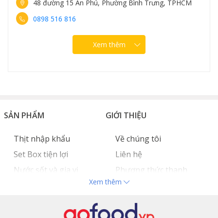
48 đường 15 An Phú, Phường Bình Trưng, TPHCM
0898 516 816
Xem thêm
SẢN PHẨM
GIỚI THIỆU
Thịt nhập khẩu
Về chúng tôi
Set Box tiện lợi
Liên hệ
Nước sốt và gia vị
Phương thức thanh
Xem thêm
Hải sản nhập khẩu
toán
Đồ bếp chuyên dụng
Tuyển dụng