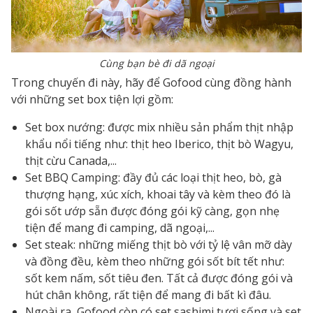
Cùng bạn bè đi dã ngoại
Trong chuyến đi này, hãy để Gofood cùng đồng hành
với những set box tiện lợi gồm:
Set box nướng: được mix nhiều sản phẩm thịt nhập
khẩu nổi tiếng như: thịt heo Iberico, thịt bò Wagyu,
thịt cừu Canada,...
Set BBQ Camping: đầy đủ các loại thịt heo, bò, gà
thượng hạng, xúc xích, khoai tây và kèm theo đó là
gói sốt ướp sẵn được đóng gói kỹ càng, gọn nhẹ
tiện để mang đi camping, dã ngoại,...
Set steak: những miếng thịt bò với tỷ lệ vân mỡ dày
và đồng đều, kèm theo những gói sốt bít tết như:
sốt kem nấm, sốt tiêu đen. Tất cả được đóng gói và
hút chân không, rất tiện để mang đi bất kì đâu.
Ngoài ra, Gofood còn có set sashimi tươi sống và set