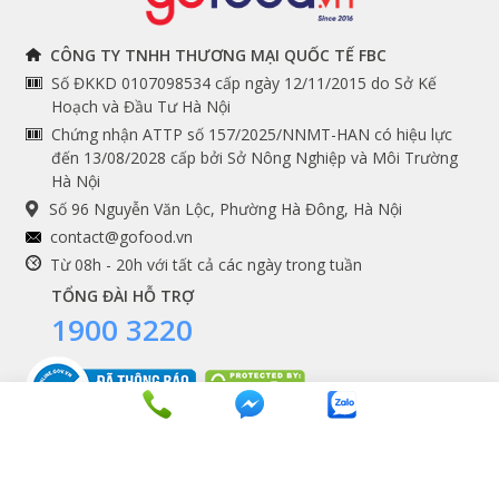
THÔNG TIN
THEO DÕI NGAY
CÔNG TY TNHH THƯƠNG MẠI QUỐC TẾ FBC
Số ĐKKD 0107098534 cấp ngày 12/11/2015 do Sở Kế
Chính sách và quy định
Facebook
Hoạch và Đầu Tư Hà Nội
Instagram
chung
Chứng nhận ATTP số 157/2025/NNMT-HAN có hiệu lực
đến 13/08/2028 cấp bởi Sở Nông Nghiệp và Môi Trường
Youtube
Hướng dẫn đặt hàng
Hà Nội
Tiktok
Cam kết chất lượng
Số 96 Nguyễn Văn Lộc, Phường Hà Đông, Hà Nội
Grab
contact@gofood.vn
Shopee
Từ 08h - 20h với tất cả các ngày trong tuần
TỔNG ĐÀI HỖ TRỢ
1900 3220
DỊCH VỤ
Premium services
Gói quà biếu tặng
Tích điểm khách hàng
Copyrights © 2016 - 2026 Gofood. All Rights Reserved