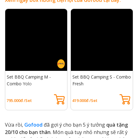
Xem ngay box nướng tiện lợi của Gofood tại đây:
Set BBQ Camping M -
Set BBQ Camping S - Combo
Combo Yolo
Fresh
795.000đ /Set
419.000đ /Set
Vừa rồi,
Gofood
đã gợi ý cho bạn 5 ý tưởng
quà tặng
20/10 cho bạn thân
. Món quà tuy nhỏ nhưng sẽ rất ý