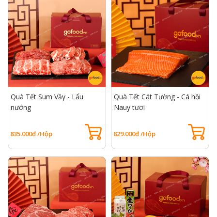
Quà Tết Sum Vầy - Lẩu
Quà Tết Cát Tường - Cá hồi
nướng
Nauy tươi
835.000đ /Hộp
829.000đ /Hộp