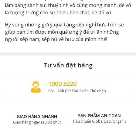
làm bằng sành sứ, thuỷ tinh vô cùng mong manh, dễ vỡ
là tượng trưng cho sự thiếu bền chặt, dễ đổ vỡ.
Hy vọng những gợi ý
quà tặng sếp nghỉ hưu
trên sẽ
giúp bạn tìm được món quà ưng ý để tri ân những
người sếp nam, sếp nữ về hưu của mình nhé!
Tư vấn đặt hàng
1900 3220
08h - 20h (Từ Thứ 2 đến Chủ nhật)
SẢN PHẨM AN TOÀN
GIAO HÀNG NHANH
Tiêu chuẩn GlobalGap, Organic
Giao hàng ngay sau 30 phút