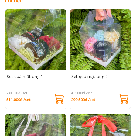
Chi tiết:
Set quà mật ong 1
Set quà mật ong 2
730.000đ /set
415.000đ /set
511.000đ /set
290.500đ /set