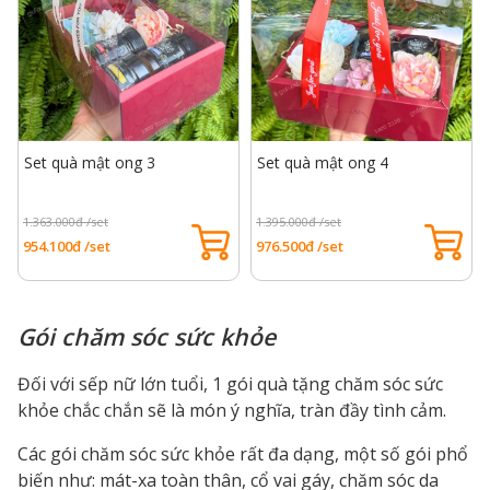
Set quà mật ong 3
Set quà mật ong 4
1.363.000đ /set
1.395.000đ /set
954.100đ /set
976.500đ /set
Gói chăm sóc sức khỏe
Đối với sếp nữ lớn tuổi, 1 gói quà tặng chăm sóc sức
khỏe chắc chắn sẽ là món ý nghĩa, tràn đầy tình cảm.
Các gói chăm sóc sức khỏe rất đa dạng, một số gói phổ
biến như: mát-xa toàn thân, cổ vai gáy, chăm sóc da