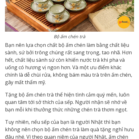
Bộ ấm chén trà
Bạn nên lựa chọn chất bộ ấm chén làm bằng chất liệu
sành, sứ bởi trông chúng rất sang trọng, tao nhã. Hơn
hết, chất liệu sành sứ còn khiến nước trà khi pha và
uống có hương vị ngon hơn. Và một ưu điểm khác
chính là dễ chùi rửa, không bám màu trà trên ấm chén,
gây mất thẩm mỹ.
Tặng bộ ấm chén trà thể hiện tình cảm quý mến, luôn
quan tâm tới sở thích của sếp. Người nhận sẽ nhớ về
bạn mỗi khi thưởng thức những chén trà thơm ngọt.
Tuy nhiên, nếu sếp của bạn là người Nhật thì bạn
không nên chọn bộ ấm chén trà làm quà tặng nghỉ hưu
đâu nhé. Vì theo quan niệm của người Nhật, ấm chén