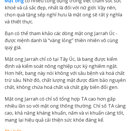
Mật ong
có nhiều công dụng trong việc chăm sóc sức
khoẻ và cả sắc đẹp, nhất là đối với nữ giới. Vậy nên,
chọn quà tặng sếp nghỉ hưu là mật ong sẽ rất ý nghĩa
và thiết thực.
Bạn có thể tham khảo các dòng mật ong Jarrah Úc -
được mệnh danh là “vàng lỏng” thiên nhiên vô cùng
quý giá.
Mật ong Jarrah chỉ có tại Tây Úc, là bang được kiểm
định và kiểm soát nông nghiệp cực kỳ nghiêm ngặt.
Hơn hết, bang này nói không với sâu bệnh và hoá chất
trừ sâu. Nhờ đó, chất lượng mật được đảm bảo nguyên
chất, không chứa hoá chất và chất gây biến đổi gen.
Mật ong Jarrah có chỉ số tổng hợp TA cao hơn gấp
nhiều lần so với mật ong thông thường. Chỉ số TA càng
cao, khả năng kháng khuẩn, nấm và vi khuẩn càng tốt,
mang lại hiệu quả cải thiện sức khỏe đáng kể.