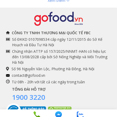
Xem thêm
Hải sản nhập khẩu
toán
Đồ bếp chuyên dụng
Tuyển dụng
THÔNG TIN
THEO DÕI NGAY
CÔNG TY TNHH THƯƠNG MẠI QUỐC TẾ FBC
Số ĐKKD 0107098534 cấp ngày 12/11/2015 do Sở Kế
Chính sách và quy định
Facebook
Hoạch và Đầu Tư Hà Nội
Instagram
chung
Chứng nhận ATTP số 157/2025/NNMT-HAN có hiệu lực
đến 13/08/2028 cấp bởi Sở Nông Nghiệp và Môi Trường
Youtube
Hướng dẫn đặt hàng
Hà Nội
Tiktok
Cam kết chất lượng
Số 96 Nguyễn Văn Lộc, Phường Hà Đông, Hà Nội
Grab
contact@gofood.vn
Shopee
Từ 08h - 20h với tất cả các ngày trong tuần
TỔNG ĐÀI HỖ TRỢ
1900 3220
DỊCH VỤ
Premium services