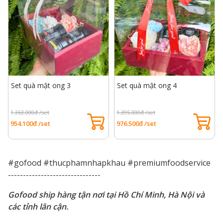
Set quà mật ong 3
Set quà mật ong 4
1.363.000đ /set
1.395.000đ /set
954.100đ /set
976.500đ /set
#gofood #thucphamnhapkhau #premiumfoodservice
-------------------------------
Gofood ship hàng tận nơi tại Hồ Chí Minh, Hà Nội và
các tỉnh lân cận.