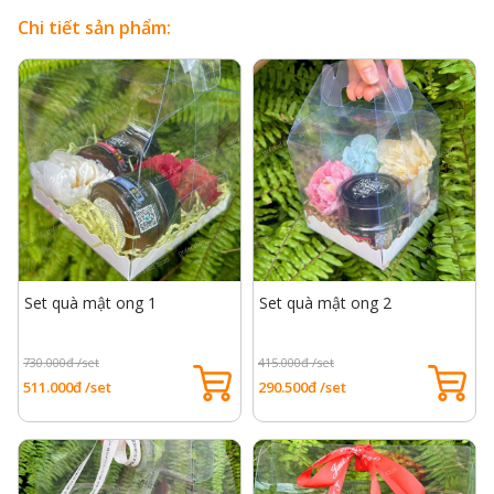
Chi tiết sản phẩm:
Set quà mật ong 1
Set quà mật ong 2
730.000đ /set
415.000đ /set
511.000đ /set
290.500đ /set