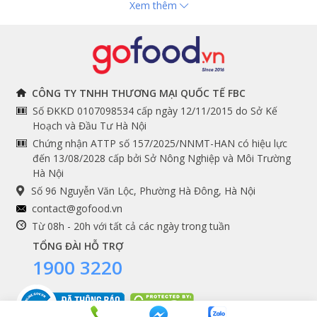
Xem thêm
Hải sản nhập khẩu
toán
Đồ bếp chuyên dụng
Tuyển dụng
THÔNG TIN
THEO DÕI NGAY
CÔNG TY TNHH THƯƠNG MẠI QUỐC TẾ FBC
Số ĐKKD 0107098534 cấp ngày 12/11/2015 do Sở Kế
Chính sách và quy định
Facebook
Hoạch và Đầu Tư Hà Nội
Instagram
chung
Chứng nhận ATTP số 157/2025/NNMT-HAN có hiệu lực
đến 13/08/2028 cấp bởi Sở Nông Nghiệp và Môi Trường
Youtube
Hướng dẫn đặt hàng
Hà Nội
Tiktok
Cam kết chất lượng
Số 96 Nguyễn Văn Lộc, Phường Hà Đông, Hà Nội
Grab
contact@gofood.vn
Shopee
Từ 08h - 20h với tất cả các ngày trong tuần
TỔNG ĐÀI HỖ TRỢ
1900 3220
DỊCH VỤ
Premium services