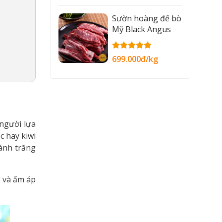
Sườn hoàng đế bò
Mỹ Black Angus
699.000đ/kg
người lựa
c hay kiwi
ánh trăng
g và ấm áp