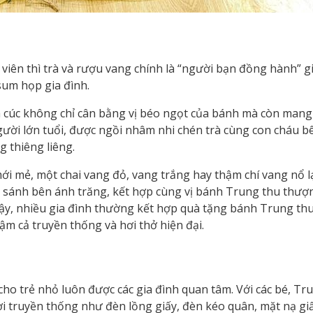
viên thì trà và rượu vang chính là “người bạn đồng hành” g
sum họp gia đình.
oa cúc không chỉ cân bằng vị béo ngọt của bánh mà còn mang
 người lớn tuổi, được ngồi nhâm nhi chén trà cùng con cháu
 thiêng liêng.
mới mẻ, một chai vang đỏ, vang trắng hay thậm chí vang nổ 
g sánh bên ánh trăng, kết hợp cùng vị bánh Trung thu thư
 vậy, nhiều gia đình thường kết hợp quà tặng bánh Trung thu
 cả truyền thống và hơi thở hiện đại.
 cho trẻ nhỏ luôn được các gia đình quan tâm. Với các bé, Tr
 truyền thống như đèn lồng giấy, đèn kéo quân, mặt nạ giấ