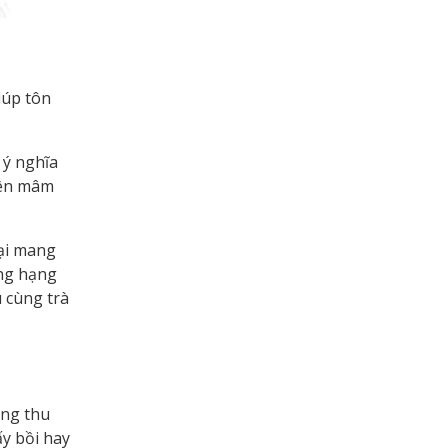
iúp tôn
 ý nghĩa
 bên mâm
lại mang
ợng hạng
 cùng trà
ung thu
y bồi hay