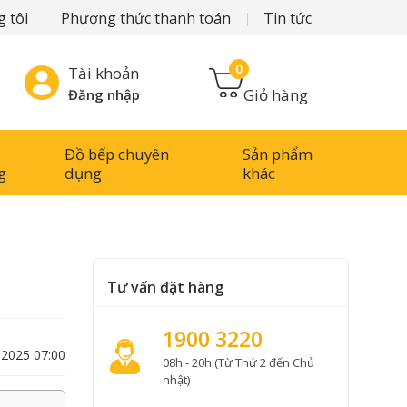
 tôi
Phương thức thanh toán
Tin tức
0
Tài khoản
Giỏ hàng
Đăng nhập
Đồ bếp chuyên
Sản phẩm
g
dụng
khác
Tư vấn đặt hàng
1900 3220
-2025 07:00
08h - 20h (Từ Thứ 2 đến Chủ
nhật)