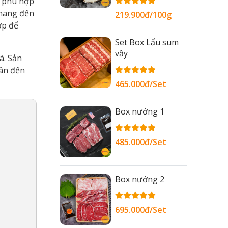
éo phù hợp
 mang đến
219.900đ/100g
ợp để
Set Box Lẩu sum
vầy
á. Sản
hân đến
465.000đ/Set
Box nướng 1
485.000đ/Set
Box nướng 2
695.000đ/Set