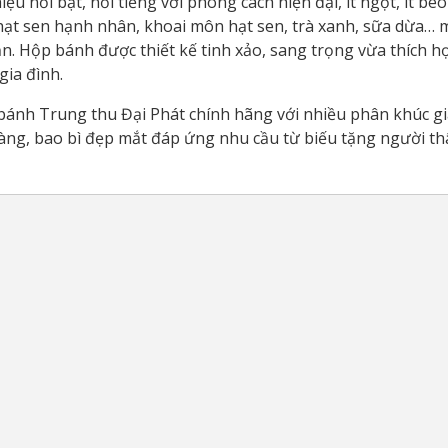
ệu nổi bật, nổi tiếng với phong cách hiện đại, ít ngọt, ít b
hạt sen hạnh nhân, khoai môn hạt sen, trà xanh, sữa dừa…
 Hộp bánh được thiết kế tinh xảo, sang trọng vừa thích h
gia đình.
 bánh Trung thu Đại Phát chính hãng với nhiều phân khúc gi
ng, bao bì đẹp mắt đáp ứng nhu cầu từ biếu tặng người t