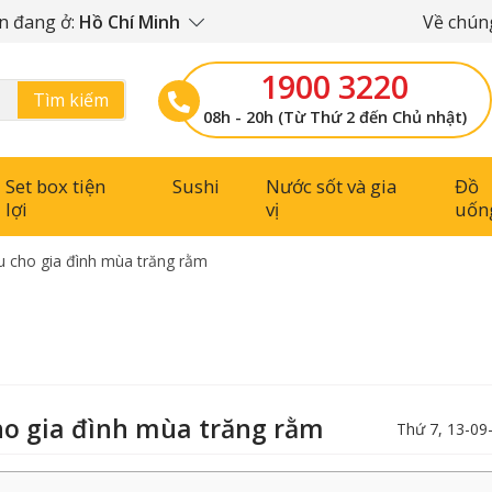
n đang ở:
Hồ Chí Minh
Về chúng
1900 3220
Tìm kiếm
08h - 20h (Từ Thứ 2 đến Chủ nhật)
Set box tiện
Sushi
Nước sốt và gia
Đồ
lợi
vị
uốn
u cho gia đình mùa trăng rằm
ho gia đình mùa trăng rằm
Thứ 7, 13-09