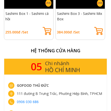
Sashimi Box 1 - Sashimi cá
Sashimi Box 3 - Sashimi Mix
S
hồi
Box
B
255.000đ /Set
384.000đ /Set
9
HỆ THỐNG CỬA HÀNG
05
Chi nhánh
HỒ CHÍ MINH
GOFOOD THỦ ĐỨC
111 đường B Trưng Trắc, Phường Hiệp Bình, TPHCM
0906 030 686