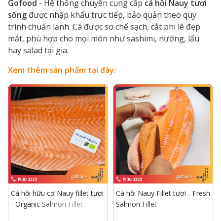
Gofood
- Hệ thống chuyên cung cấp
cá hồi Nauy tươi
sống
được nhập khẩu trực tiếp, bảo quản theo quy
trình chuẩn lạnh. Cá được sơ chế sạch, cắt phi lê đẹp
mắt, phù hợp cho mọi món như sashimi, nướng, lẩu
hay salad tại gia.
Xem thêm sản phẩm tại đây:
Cá hồi hữu cơ Nauy fillet tươi
Cá hồi Nauy Fillet tươi - Fresh
- Organic Salmon Fillet
Salmon Fillet