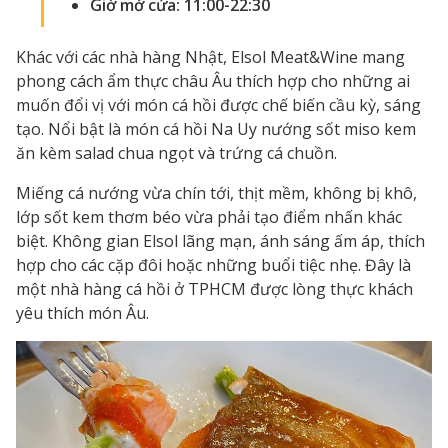
Giờ mở cửa: 11:00-22:30
Khác với các nhà hàng Nhật, Elsol Meat&Wine mang
phong cách ẩm thực châu Âu thích hợp cho những ai
muốn đổi vị với món cá hồi được chế biến cầu kỳ, sáng
tạo. Nổi bật là món cá hồi Na Uy nướng sốt miso kem
ăn kèm salad chua ngọt và trứng cá chuồn.
Miếng cá nướng vừa chín tới, thịt mềm, không bị khô,
lớp sốt kem thơm béo vừa phải tạo điểm nhấn khác
biệt. Không gian Elsol lãng mạn, ánh sáng ấm áp, thích
hợp cho các cặp đôi hoặc những buổi tiệc nhẹ. Đây là
một nhà hàng cá hồi ở TPHCM được lòng thực khách
yêu thích món Âu.