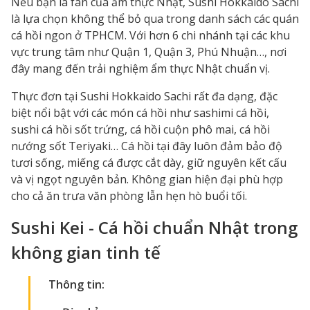
Nếu bạn là fan của ẩm thực Nhật, Sushi Hokkaido Sachi
là lựa chọn không thể bỏ qua trong danh sách các quán
cá hồi ngon ở TPHCM. Với hơn 6 chi nhánh tại các khu
vực trung tâm như Quận 1, Quận 3, Phú Nhuận…, nơi
đây mang đến trải nghiệm ẩm thực Nhật chuẩn vị.
Thực đơn tại Sushi Hokkaido Sachi rất đa dạng, đặc
biệt nổi bật với các món cá hồi như sashimi cá hồi,
sushi cá hồi sốt trứng, cá hồi cuộn phô mai, cá hồi
nướng sốt Teriyaki… Cá hồi tại đây luôn đảm bảo độ
tươi sống, miếng cá được cắt dày, giữ nguyên kết cấu
và vị ngọt nguyên bản. Không gian hiện đại phù hợp
cho cả ăn trưa văn phòng lẫn hẹn hò buổi tối.
Sushi Kei - Cá hồi chuẩn Nhật trong
không gian tinh tế
Thông tin: