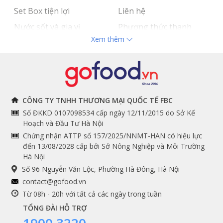
Set Box tiện lợi
Liên hệ
Nước sốt và gia vị
Phương thức thanh
Xem thêm
Hải sản nhập khẩu
toán
Đồ bếp chuyên dụng
Tuyển dụng
THÔNG TIN
THEO DÕI NGAY
CÔNG TY TNHH THƯƠNG MẠI QUỐC TẾ FBC
Số ĐKKD 0107098534 cấp ngày 12/11/2015 do Sở Kế
Chính sách và quy định
Facebook
Hoạch và Đầu Tư Hà Nội
Instagram
chung
Chứng nhận ATTP số 157/2025/NNMT-HAN có hiệu lực
đến 13/08/2028 cấp bởi Sở Nông Nghiệp và Môi Trường
Youtube
Hướng dẫn đặt hàng
Hà Nội
Tiktok
Cam kết chất lượng
Số 96 Nguyễn Văn Lộc, Phường Hà Đông, Hà Nội
Grab
contact@gofood.vn
Shopee
Từ 08h - 20h với tất cả các ngày trong tuần
TỔNG ĐÀI HỖ TRỢ