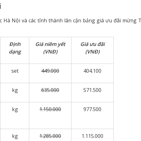
i
ực Hà Nội và các tỉnh thành lân cận bảng giá ưu đãi mừng
Định
Giá niêm yết
Giá ưu đãi
dạng
(VNĐ)
(VNĐ)
set
449.000
404.100
kg
635.000
571.500
kg
1.150.000
977.500
kg
1.285.000
1.115.000