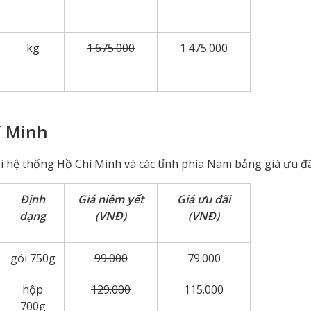
kg
1.675.000
1.475.000
í Minh
i hệ thống Hồ Chí Minh và các tỉnh phía Nam bảng giá ưu đã
Định
Giá niêm yết
Giá ưu đãi
dạng
(VNĐ)
(VNĐ)
gói 750g
99.000
79.000
hộp
129.000
115.000
700g