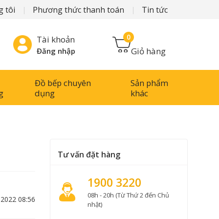
 tôi
Phương thức thanh toán
Tin tức
0
Tài khoản
Giỏ hàng
Đăng nhập
Đồ bếp chuyên
Sản phẩm
g
dụng
khác
Tư vấn đặt hàng
1900 3220
08h - 20h (Từ Thứ 2 đến Chủ
-2022 08:56
nhật)