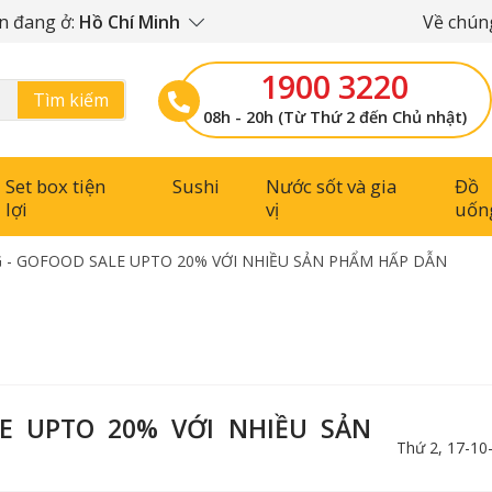
n đang ở:
Hồ Chí Minh
Về chúng
1900 3220
Tìm kiếm
08h - 20h (Từ Thứ 2 đến Chủ nhật)
Set box tiện
Sushi
Nước sốt và gia
Đồ
lợi
vị
uốn
 - GOFOOD SALE UPTO 20% VỚI NHIỀU SẢN PHẨM HẤP DẪN
E UPTO 20% VỚI NHIỀU SẢN
Thứ 2, 17-10