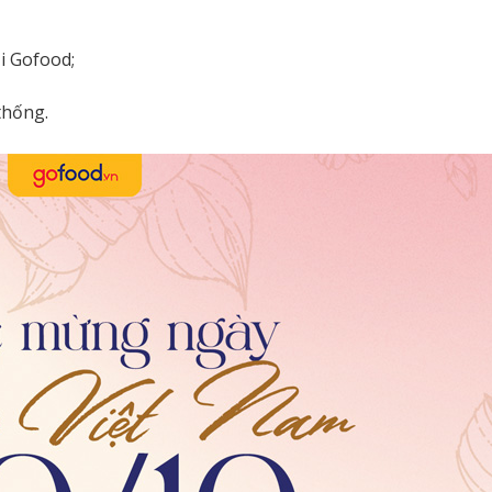
i Gofood;
thống.