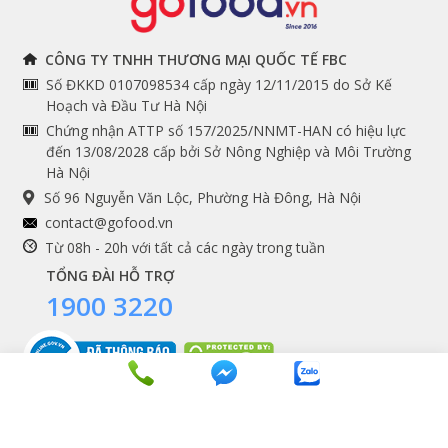
THÔNG TIN
THEO DÕI NGAY
CÔNG TY TNHH THƯƠNG MẠI QUỐC TẾ FBC
Số ĐKKD 0107098534 cấp ngày 12/11/2015 do Sở Kế
Chính sách và quy định
Facebook
Hoạch và Đầu Tư Hà Nội
Instagram
chung
Chứng nhận ATTP số 157/2025/NNMT-HAN có hiệu lực
đến 13/08/2028 cấp bởi Sở Nông Nghiệp và Môi Trường
Youtube
Hướng dẫn đặt hàng
Hà Nội
Tiktok
Cam kết chất lượng
Số 96 Nguyễn Văn Lộc, Phường Hà Đông, Hà Nội
Grab
contact@gofood.vn
Shopee
Từ 08h - 20h với tất cả các ngày trong tuần
TỔNG ĐÀI HỖ TRỢ
1900 3220
DỊCH VỤ
Premium services
Gói quà biếu tặng
Tích điểm khách hàng
Copyrights © 2016 - 2026 Gofood. All Rights Reserved