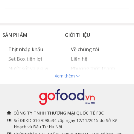
SẢN PHẨM
GIỚI THIỆU
Thịt nhập khẩu
Về chúng tôi
Set Box tiện lợi
Liên hệ
Nước sốt và gia vị
Phương thức thanh
Xem thêm
Hải sản nhập khẩu
toán
Đồ bếp chuyên dụng
Tuyển dụng
THÔNG TIN
THEO DÕI NGAY
CÔNG TY TNHH THƯƠNG MẠI QUỐC TẾ FBC
Số ĐKKD 0107098534 cấp ngày 12/11/2015 do Sở Kế
Chính sách và quy định
Facebook
Hoạch và Đầu Tư Hà Nội
Instagram
chung