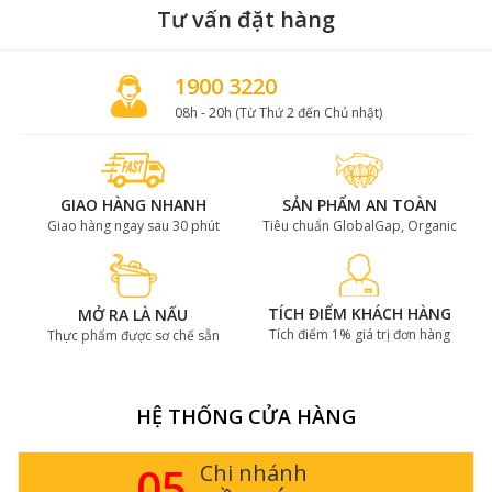
Tư vấn đặt hàng
1900 3220
08h - 20h (Từ Thứ 2 đến Chủ nhật)
GIAO HÀNG NHANH
SẢN PHẨM AN TOÀN
Giao hàng ngay sau 30 phút
Tiêu chuẩn GlobalGap, Organic
TÍCH ĐIỂM KHÁCH HÀNG
MỞ RA LÀ NẤU
Tích điểm 1% giá trị đơn hàng
Thực phẩm được sơ chế sẵn
HỆ THỐNG CỬA HÀNG
05
Chi nhánh