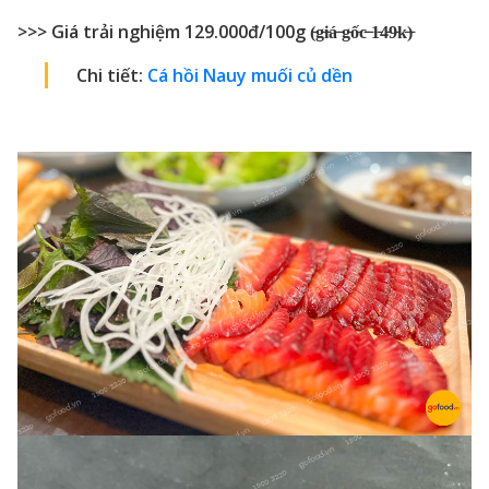
>>> Giá trải nghiệm 129.000đ/100g (̵g̵i̵á̵ ̵g̵ố̵c̵ ̵1̵4̵9̵k̵)̵
Chi tiết:
Cá hồi Nauy muối củ dền