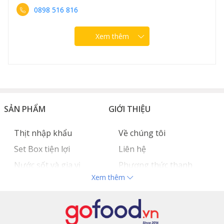
0889 307 308
Xem thêm
SẢN PHẨM
GIỚI THIỆU
Thịt nhập khẩu
Về chúng tôi
Set Box tiện lợi
Liên hệ
Nước sốt và gia vị
Phương thức thanh
Xem thêm
Hải sản nhập khẩu
toán
Đồ bếp chuyên dụng
Tuyển dụng