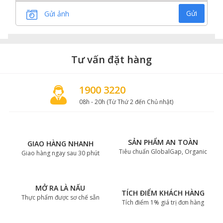
Gửi
Gửi ảnh
Tư vấn đặt hàng
1900 3220
08h - 20h (Từ Thứ 2 đến Chủ nhật)
SẢN PHẨM AN TOÀN
GIAO HÀNG NHANH
Tiêu chuẩn GlobalGap, Organic
Giao hàng ngay sau 30 phút
MỞ RA LÀ NẤU
TÍCH ĐIỂM KHÁCH HÀNG
Thực phẩm được sơ chế sẵn
Tích điểm 1% giá trị đơn hàng