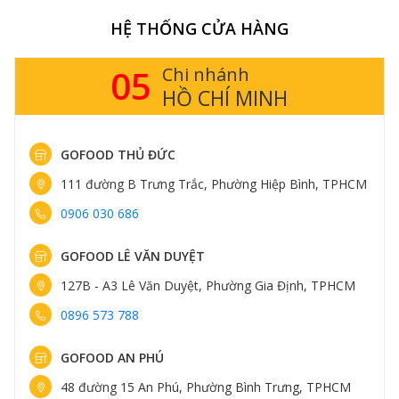
HỆ THỐNG CỬA HÀNG
14
Chi nhánh
HÀ NỘI
GOFOOD THỤY KHUÊ
413 Thụy Khuê, Phường Tây Hồ, Hà Nội
0898 583 838
GOFOOD TRUNG KÍNH
161 Trung Kính, Phường Yên Hòa, Hà Nội
0898 582 828
GOFOOD NGUYỄN VĂN LỘC
96 Nguyễn Văn Lộc, Phường Hà Đông, Hà Nội