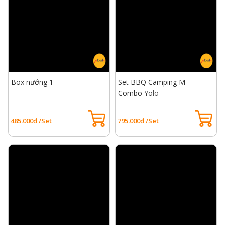
Box nướng 1
Set BBQ Camping M -
Combo Yolo
485.000đ /Set
795.000đ /Set