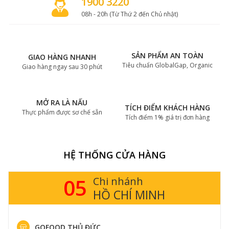
1900 3220
08h - 20h (Từ Thứ 2 đến Chủ nhật)
SẢN PHẨM AN TOÀN
GIAO HÀNG NHANH
Tiêu chuẩn GlobalGap, Organic
Giao hàng ngay sau 30 phút
MỞ RA LÀ NẤU
TÍCH ĐIỂM KHÁCH HÀNG
Thực phẩm được sơ chế sẵn
Tích điểm 1% giá trị đơn hàng
HỆ THỐNG CỬA HÀNG
05
Chi nhánh
HỒ CHÍ MINH
GOFOOD THỦ ĐỨC