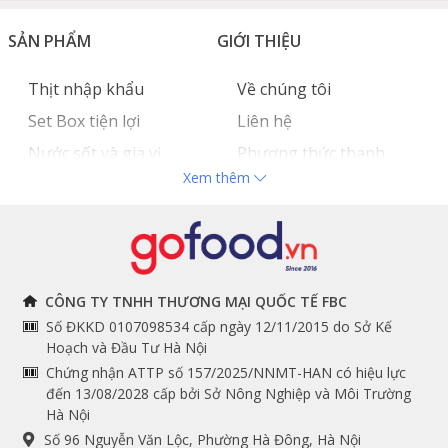
SẢN PHẨM
GIỚI THIỆU
Thịt nhập khẩu
Về chúng tôi
Set Box tiện lợi
Liên hệ
Nước sốt và gia vị
Phương thức thanh
Xem thêm
Hải sản nhập khẩu
toán
Đồ bếp chuyên dụng
Tuyển dụng
THÔNG TIN
THEO DÕI NGAY
CÔNG TY TNHH THƯƠNG MẠI QUỐC TẾ FBC
Số ĐKKD 0107098534 cấp ngày 12/11/2015 do Sở Kế
Chính sách và quy định
Facebook
Hoạch và Đầu Tư Hà Nội
Instagram
chung
Chứng nhận ATTP số 157/2025/NNMT-HAN có hiệu lực
đến 13/08/2028 cấp bởi Sở Nông Nghiệp và Môi Trường
Youtube
Hướng dẫn đặt hàng
Hà Nội
Tiktok
Cam kết chất lượng
Số 96 Nguyễn Văn Lộc, Phường Hà Đông, Hà Nội