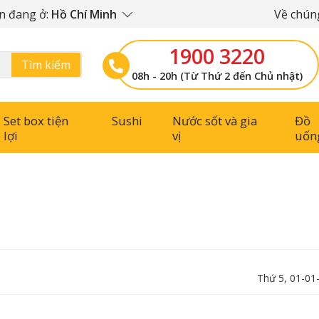
n đang ở:
Hồ Chí Minh
Về chúng
1900 3220
Tìm kiếm
08h - 20h (Từ Thứ 2 đến Chủ nhật)
Set box tiện
Sushi
Nước sốt và gia
Đồ
lợi
vị
uốn
Thứ 5, 01-01