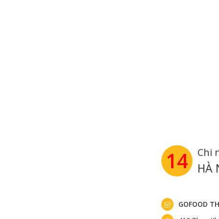
Chi 
14
HÀ 
GOFOOD TH