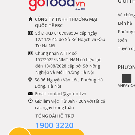
GIỚI T
Về chúng
CÔNG TY TNHH THƯƠNG MẠI
Liên hệ
QUỐC TẾ FBC
Phương 
Số ĐKKD 0107098534 cấp ngày
12/11/2015 do Sở Kế Hoạch và Đầu
toán
Tư Hà Nội
Tuyển d
Chứng nhận ATTP số
157/2025/NNMT-HAN có hiệu lực
đến 13/08/2028 cấp bởi Sở Nông
PHƯƠN
Nghiệp và Môi Trường Hà Nội
Số 96 Nguyễn Văn Lộc, Phường Hà
VNPAY-Q
Đông, Hà Nội
Email:
contact@gofood.vn
Giờ làm việc: Từ 08h - 20h với tất cả
các ngày trong tuần
TỔNG ĐÀI HỖ TRỢ
1900 3220