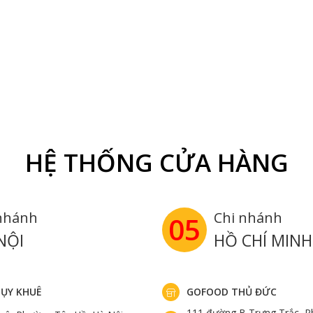
HỆ THỐNG CỬA HÀNG
nhánh
Chi nhánh
05
NỘI
HỒ CHÍ MINH
ỤY KHUÊ
GOFOOD THỦ ĐỨC
111 đường B Trưng Trắc, P