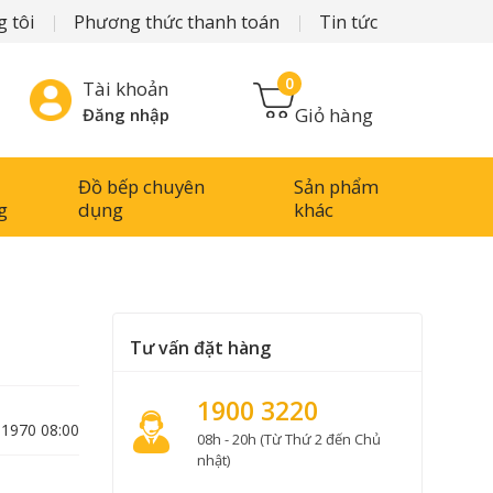
 tôi
Phương thức thanh toán
Tin tức
0
Tài khoản
Giỏ hàng
Đăng nhập
Đồ bếp chuyên
Sản phẩm
g
dụng
khác
Tư vấn đặt hàng
1900 3220
-1970 08:00
08h - 20h (Từ Thứ 2 đến Chủ
nhật)