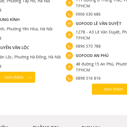
uê, Phường Tây Hồ, Hà Nội
TPHCM
8
0906 030 686
UNG KÍNH
GOFOOD LÊ VĂN DUYỆT
ính, Phường Yên Hòa, Hà Nội
127B - A3 Lê Văn Duyệt, Ph
TPHCM
8
0896 573 788
UYỄN VĂN LỘC
GOFOOD AN PHÚ
ăn Lộc, Phường Hà Đông, Hà Nội
48 đường 15 An Phú, Phườn
8
TPHCM
Xem thêm
0898 516 816
Xem thêm