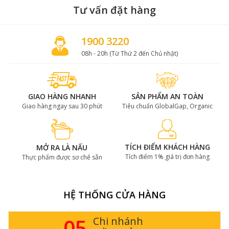
Tư vấn đặt hàng
1900 3220
08h - 20h (Từ Thứ 2 đến Chủ nhật)
GIAO HÀNG NHANH
SẢN PHẨM AN TOÀN
Giao hàng ngay sau 30 phút
Tiêu chuẩn GlobalGap, Organic
TÍCH ĐIỂM KHÁCH HÀNG
MỞ RA LÀ NẤU
Tích điểm 1% giá trị đơn hàng
Thực phẩm được sơ chế sẵn
HỆ THỐNG CỬA HÀNG
05
Chi nhánh