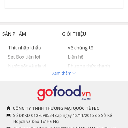
SẢN PHẨM
GIỚI THIỆU
Thịt nhập khẩu
Về chúng tôi
Set Box tiện lợi
Liên hệ
Nước sốt và gia vị
Phương thức thanh
Xem thêm
Hải sản nhập khẩu
toán
Đồ bếp chuyên dụng
Tuyển dụng
THÔNG TIN
THEO DÕI NGAY
CÔNG TY TNHH THƯƠNG MẠI QUỐC TẾ FBC
Số ĐKKD 0107098534 cấp ngày 12/11/2015 do Sở Kế
Chính sách và quy định
Facebook
Hoạch và Đầu Tư Hà Nội
Instagram