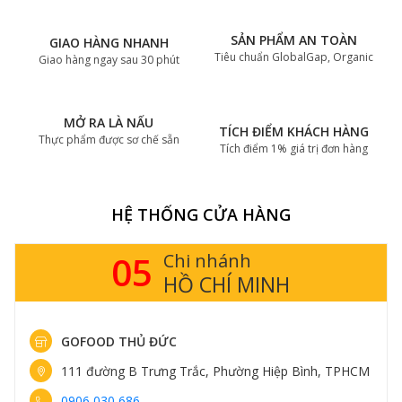
SẢN PHẨM AN TOÀN
GIAO HÀNG NHANH
Tiêu chuẩn GlobalGap, Organic
Giao hàng ngay sau 30 phút
MỞ RA LÀ NẤU
TÍCH ĐIỂM KHÁCH HÀNG
Thực phẩm được sơ chế sẵn
Tích điểm 1% giá trị đơn hàng
HỆ THỐNG CỬA HÀNG
05
Chi nhánh
HỒ CHÍ MINH
GOFOOD THỦ ĐỨC
111 đường B Trưng Trắc, Phường Hiệp Bình, TPHCM
0906 030 686