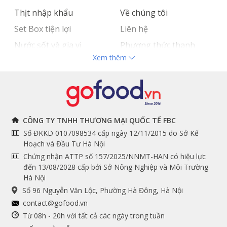
Thịt nhập khẩu
Về chúng tôi
Set Box tiện lợi
Liên hệ
Nước sốt và gia vị
Phương thức thanh
Xem thêm
Hải sản nhập khẩu
toán
Đồ bếp chuyên dụng
Tuyển dụng
THÔNG TIN
THEO DÕI NGAY
CÔNG TY TNHH THƯƠNG MẠI QUỐC TẾ FBC
Số ĐKKD 0107098534 cấp ngày 12/11/2015 do Sở Kế
Chính sách và quy định
Facebook
Hoạch và Đầu Tư Hà Nội
Instagram
chung
Chứng nhận ATTP số 157/2025/NNMT-HAN có hiệu lực
đến 13/08/2028 cấp bởi Sở Nông Nghiệp và Môi Trường
Youtube
Hướng dẫn đặt hàng
Hà Nội
Tiktok
Cam kết chất lượng
Số 96 Nguyễn Văn Lộc, Phường Hà Đông, Hà Nội
Grab
contact@gofood.vn
Shopee
Từ 08h - 20h với tất cả các ngày trong tuần