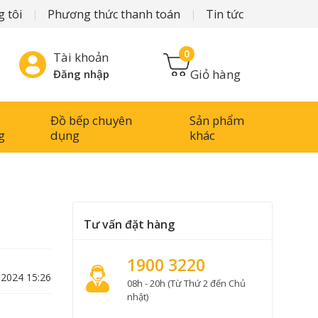
 tôi
Phương thức thanh toán
Tin tức
0
Tài khoản
Giỏ hàng
Đăng nhập
Đồ bếp chuyên
Sản phẩm
g
dụng
khác
Tư vấn đặt hàng
1900 3220
-2024 15:26
08h - 20h (Từ Thứ 2 đến Chủ
nhật)