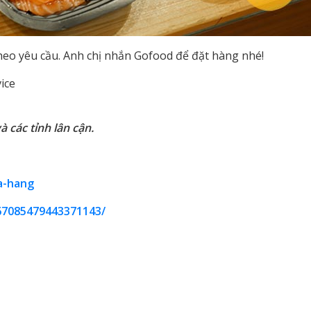
theo yêu cầu. Anh chị nhắn Gofood để đặt hàng nhé!
ice
 các tỉnh lân cận.
ua-hang
667085479443371143/