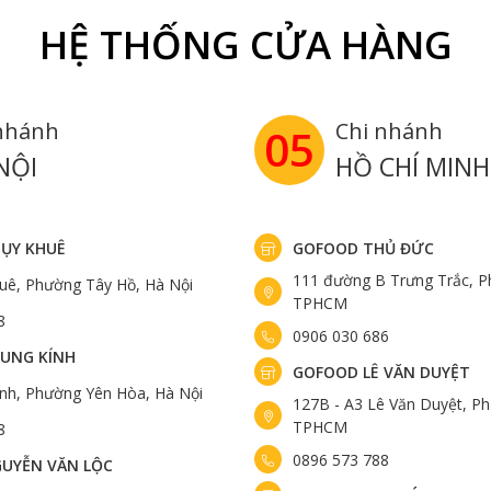
HỆ THỐNG CỬA HÀNG
nhánh
Chi nhánh
05
NỘI
HỒ CHÍ MINH
ỤY KHUÊ
GOFOOD THỦ ĐỨC
111 đường B Trưng Trắc, P
uê, Phường Tây Hồ, Hà Nội
TPHCM
8
0906 030 686
UNG KÍNH
GOFOOD LÊ VĂN DUYỆT
ính, Phường Yên Hòa, Hà Nội
127B - A3 Lê Văn Duyệt, Ph
TPHCM
8
0896 573 788
UYỄN VĂN LỘC