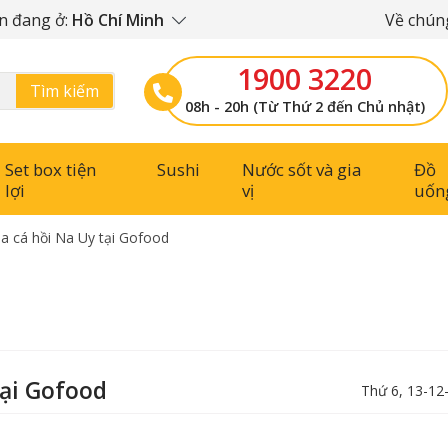
n đang ở:
Hồ Chí Minh
Về chúng
1900 3220
Tìm kiếm
08h - 20h (Từ Thứ 2 đến Chủ nhật)
Set box tiện
Sushi
Nước sốt và gia
Đồ
lợi
vị
uốn
a cá hồi Na Uy tại Gofood
tại Gofood
Thứ 6, 13-12