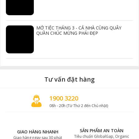
MỞ TIỆC THÁNG 3 - CẢ NHÀ CÙNG QUÂY
QUẦN CHÚC MỪNG PHÁI ĐẸP
Tư vấn đặt hàng
1900 3220
08h - 20h (Từ Thứ 2 đến Chủ nhật)
SẢN PHẨM AN TOÀN
GIAO HÀNG NHANH
Tiêu chuẩn GlobalGap, Organic
Giao hàng ngay sau 30 phút