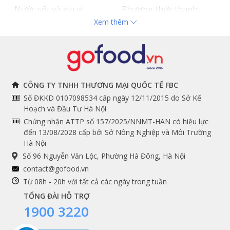
Nước sốt và gia vị
Phương thức thanh
Xem thêm
Hải sản nhập khẩu
toán
Đồ bếp chuyên dụng
Tuyển dụng
THÔNG TIN
THEO DÕI NGAY
CÔNG TY TNHH THƯƠNG MẠI QUỐC TẾ FBC
Số ĐKKD 0107098534 cấp ngày 12/11/2015 do Sở Kế
Chính sách và quy định
Facebook
Hoạch và Đầu Tư Hà Nội
Instagram
chung
Chứng nhận ATTP số 157/2025/NNMT-HAN có hiệu lực
đến 13/08/2028 cấp bởi Sở Nông Nghiệp và Môi Trường
Youtube
Hướng dẫn đặt hàng
Hà Nội
Tiktok
Cam kết chất lượng
Số 96 Nguyễn Văn Lộc, Phường Hà Đông, Hà Nội
Grab
contact@gofood.vn
Shopee
Từ 08h - 20h với tất cả các ngày trong tuần
TỔNG ĐÀI HỖ TRỢ
1900 3220
DỊCH VỤ