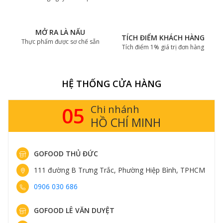
MỞ RA LÀ NẤU
TÍCH ĐIỂM KHÁCH HÀNG
Thực phẩm được sơ chế sẵn
Tích điểm 1% giá trị đơn hàng
HỆ THỐNG CỬA HÀNG
05
Chi nhánh
HỒ CHÍ MINH
GOFOOD THỦ ĐỨC
111 đường B Trưng Trắc, Phường Hiệp Bình, TPHCM
0906 030 686
GOFOOD LÊ VĂN DUYỆT