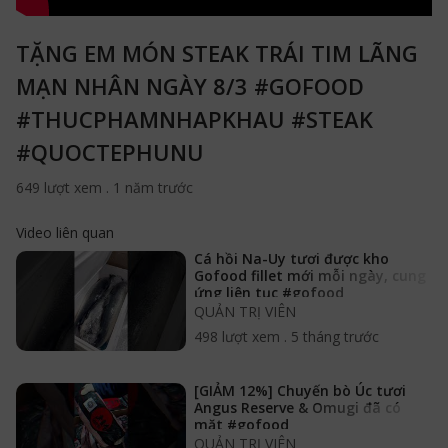
TẶNG EM MÓN STEAK TRÁI TIM LÃNG
MẠN NHÂN NGÀY 8/3 #GOFOOD
#THUCPHAMNHAPKHAU #STEAK
#QUOCTEPHUNU
649 lượt xem
.
1 năm trước
Video liên quan
Cá hồi Na-Uy tươi được kho
Gofood fillet mới mỗi ngày, cung
ứng liên tục #gofood
#thucphamnhapkhau
QUẢN TRỊ VIÊN
498 lượt xem
.
5 tháng trước
[GIẢM 12%] Chuyến bò Úc tươi
Angus Reserve & Omugi đã có
mặt #gofood
#thucphamnhapkhau #bouctuoi
QUẢN TRỊ VIÊN