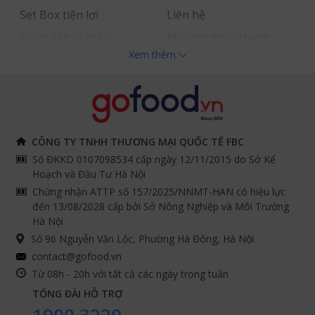
Set Box tiện lợi
Liên hệ
Nước sốt và gia vị
Phương thức thanh
Xem thêm
Hải sản nhập khẩu
toán
Đồ bếp chuyên dụng
Tuyển dụng
THÔNG TIN
THEO DÕI NGAY
CÔNG TY TNHH THƯƠNG MẠI QUỐC TẾ FBC
Số ĐKKD 0107098534 cấp ngày 12/11/2015 do Sở Kế
Chính sách và quy định
Facebook
Hoạch và Đầu Tư Hà Nội
Instagram
chung
Chứng nhận ATTP số 157/2025/NNMT-HAN có hiệu lực
đến 13/08/2028 cấp bởi Sở Nông Nghiệp và Môi Trường
Youtube
Hướng dẫn đặt hàng
Hà Nội
Tiktok
Cam kết chất lượng
Số 96 Nguyễn Văn Lộc, Phường Hà Đông, Hà Nội
Grab
contact@gofood.vn
Shopee
Từ 08h - 20h với tất cả các ngày trong tuần
TỔNG ĐÀI HỖ TRỢ
1900 3220