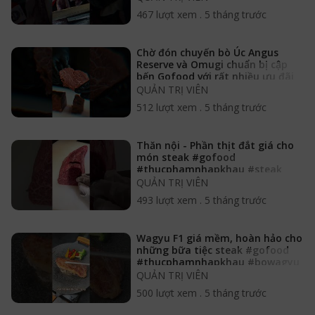
467 lượt xem
.
5 tháng trước
Chờ đón chuyến bò Úc Angus
Reserve và Omugi chuẩn bị cập
bến Gofood với rất nhiều ưu đãi
QUẢN TRỊ VIÊN
512 lượt xem
.
5 tháng trước
Thăn nội - Phần thịt đắt giá cho
món steak #gofood
#thucphamnhapkhau #steak
#thannoibo
QUẢN TRỊ VIÊN
493 lượt xem
.
5 tháng trước
Wagyu F1 giá mềm, hoàn hảo cho
những bữa tiệc steak #gofood
#thucphamnhapkhau #bowagyu
QUẢN TRỊ VIÊN
500 lượt xem
.
5 tháng trước