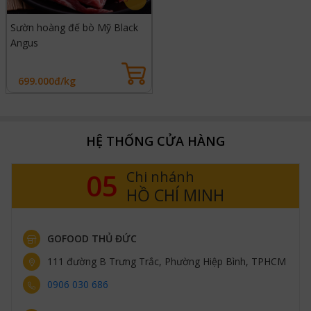
Sườn hoàng đế bò Mỹ Black
Angus
699.000đ/kg
HỆ THỐNG CỬA HÀNG
05
Chi nhánh
HỒ CHÍ MINH
GOFOOD THỦ ĐỨC
111 đường B Trưng Trắc, Phường Hiệp Bình, TPHCM
0906 030 686