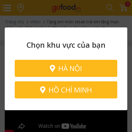
0
Trang chủ
Video
Tặng em món steak trái tim lãng mạn
nhân ngày 8/3 #gofood #thucphamnhapkhau #steak
#quoctephunu
Chọn khu vực của bạn
HÀ NỘI
HỒ CHÍ MINH