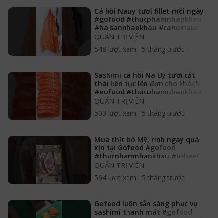
Cá hồi Nauy tươi fillet mỗi ngày
#gofood #thucphamnhapkhau
#haisannhapkhau #cahoinauy
QUẢN TRỊ VIÊN
548 lượt xem
.
5 tháng trước
Sashimi cá hồi Na Uy tươi cắt
thái liên tục lên đơn cho khách
#gofood #thucphamnhapkhau
#cahoinauy
QUẢN TRỊ VIÊN
503 lượt xem
.
5 tháng trước
Mua thịt bò Mỹ, rinh ngay quà
xịn tại Gofood #gofood
#thucphamnhapkhau #usbeef
#bomy
QUẢN TRỊ VIÊN
564 lượt xem
.
5 tháng trước
Gofood luôn sẵn sàng phục vụ
sashimi thanh mát #gofood