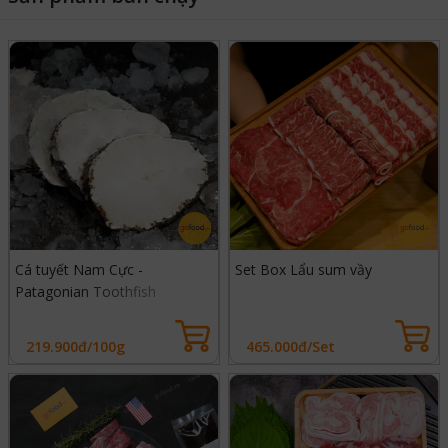
Cá tuyết Nam Cực -
Set Box Lẩu sum vầy
Patagonian Toothfish
219.900đ/100g
465.000đ/Set