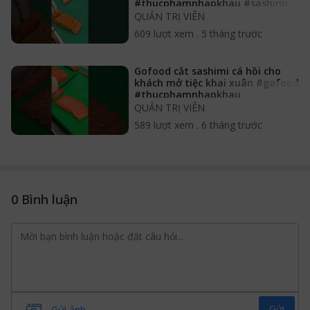
#thucphamnhapkhau #sashimi
QUẢN TRỊ VIÊN
609 lượt xem
.
5 tháng trước
Gofood cắt sashimi cá hồi cho
khách mở tiệc khai xuân #gofood
#thucphamnhapkhau
#sashimicahoi
QUẢN TRỊ VIÊN
589 lượt xem
.
6 tháng trước
0 Bình luận
Gửi
Gửi ảnh