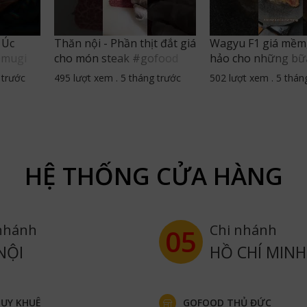
 Úc
Thăn nội - Phần thịt đắt giá
Wagyu F1 giá mềm
Omugi
cho món steak #gofood
hảo cho những bữa
ofood
#thucphamnhapkhau
steak #gofood
 trước
495 lượt xem
.
5 tháng trước
502 lượt xem
.
5 thán
#steak #thannoibo
#thucphamnhapk
#bowagyu
HỆ THỐNG CỬA HÀNG
nhánh
Chi nhánh
05
NỘI
HỒ CHÍ MINH
ỤY KHUÊ
GOFOOD THỦ ĐỨC