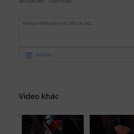
493 lượt xem
.
1 năm trước
Gửi ảnh
Video khác