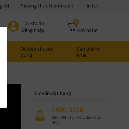
 tôi
Phương thức thanh toán
Tin tức
0
Tài khoản
Giỏ hàng
Đăng nhập
Đồ bếp chuyên
Sản phẩm
g
dụng
khác
Tư vấn đặt hàng
1900 3220
08h - 20h (Từ Thứ 2 đến Chủ
nhật)