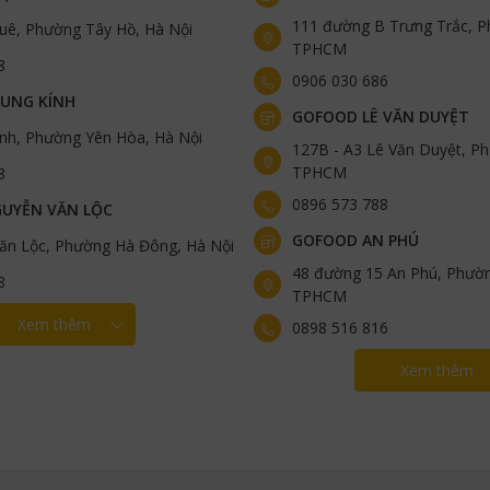
111 đường B Trưng Trắc, P
uê, Phường Tây Hồ, Hà Nội
TPHCM
8
0906 030 686
UNG KÍNH
GOFOOD LÊ VĂN DUYỆT
ính, Phường Yên Hòa, Hà Nội
127B - A3 Lê Văn Duyệt, Ph
TPHCM
8
0896 573 788
UYỄN VĂN LỘC
GOFOOD AN PHÚ
ăn Lộc, Phường Hà Đông, Hà Nội
48 đường 15 An Phú, Phườn
8
TPHCM
Xem thêm
0898 516 816
Xem thêm