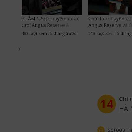
ược
[GIẢM 12%] Chuyến bò Úc
Chờ đón chuyến bò
i mỗi
tươi Angus Reserve &
Angus Reserve và 
tục
Omugi đã có mặt #gofood
chuẩn bị cập bến G
trước
468 lượt xem
.
5 tháng trước
513 lượt xem
.
5 tháng
#thucphamnhapkhau
với rất nhiều ưu đãi
au
#bouctuoi
Chi 
14
HÀ 
GOFOOD TH