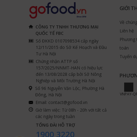
GIỚI T
Về chúng
CÔNG TY TNHH THƯƠNG MẠI
Liên hệ
QUỐC TẾ FBC
Phương 
Số ĐKKD 0107098534 cấp ngày
12/11/2015 do Sở Kế Hoạch và Đầu
toán
Tư Hà Nội
Tuyển d
Chứng nhận ATTP số
157/2025/NNMT-HAN có hiệu lực
đến 13/08/2028 cấp bởi Sở Nông
PHƯƠN
Nghiệp và Môi Trường Hà Nội
Số 96 Nguyễn Văn Lộc, Phường Hà
VNPAY-Q
Đông, Hà Nội
Email:
contact@gofood.vn
Giờ làm việc: Từ 08h - 20h với tất cả
các ngày trong tuần
TỔNG ĐÀI HỖ TRỢ
1900 3220