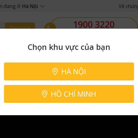
n đang ở:
Hà Nội
Về chúng
1900 3220
Tìm kiếm
08h - 20h (Từ Thứ 2 đến Chủ nhật)
Chọn khu vực của bạn
Set box tiện
Sushi
Nước sốt và gia
Đồ
lợi
vị
uốn
HÀ NỘI
d #thucphamnhapkhau #haisannhapkhau #cahoinauy #cahoituoi
HỒ CHÍ MINH