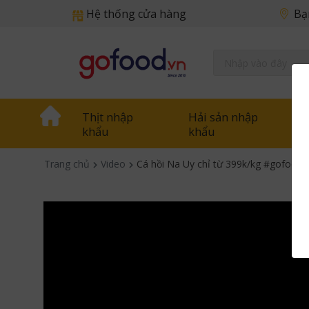
Hệ thống cửa hàng
Bạ
Thịt nhập
Hải sản nhập
khẩu
khẩu
Trang chủ
Video
Cá hồi Na Uy chỉ từ 399k/kg #gofoo