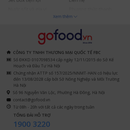
Nước sốt và gia vị
Phương thức thanh
Xem thêm
Hải sản nhập khẩu
toán
Đồ bếp chuyên dụng
Tuyển dụng
THÔNG TIN
THEO DÕI NGAY
CÔNG TY TNHH THƯƠNG MẠI QUỐC TẾ FBC
Số ĐKKD 0107098534 cấp ngày 12/11/2015 do Sở Kế
Chính sách và quy định
Facebook
Hoạch và Đầu Tư Hà Nội
Instagram
chung
Chứng nhận ATTP số 157/2025/NNMT-HAN có hiệu lực
đến 13/08/2028 cấp bởi Sở Nông Nghiệp và Môi Trường
Youtube
Hướng dẫn đặt hàng
Hà Nội
Tiktok
Cam kết chất lượng
Số 96 Nguyễn Văn Lộc, Phường Hà Đông, Hà Nội
Grab
contact@gofood.vn
Shopee
Từ 08h - 20h với tất cả các ngày trong tuần
TỔNG ĐÀI HỖ TRỢ
1900 3220
DỊCH VỤ