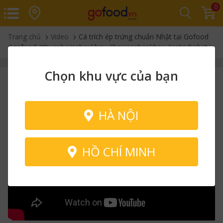
0
Trang chủ
Video
Cá trích ép trứng chuẩn Nhật tại Gofood
#gofood #thucphamnhapkhau #haisannhapkhau #catrichnhat
Chọn khu vực của bạn
HÀ NỘI
HỒ CHÍ MINH