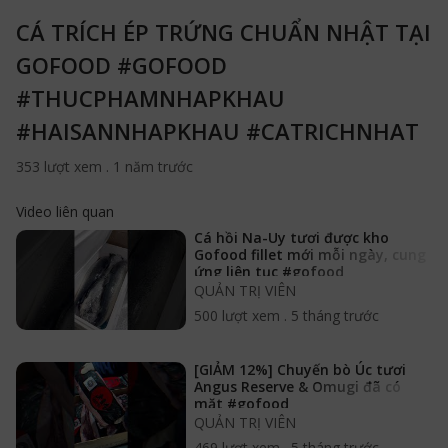
CÁ TRÍCH ÉP TRỨNG CHUẨN NHẬT TẠI
GOFOOD #GOFOOD
#THUCPHAMNHAPKHAU
#HAISANNHAPKHAU #CATRICHNHAT
353 lượt xem
.
1 năm trước
Video liên quan
Cá hồi Na-Uy tươi được kho
Gofood fillet mới mỗi ngày, cung
ứng liên tục #gofood
#thucphamnhapkhau
QUẢN TRỊ VIÊN
500 lượt xem
.
5 tháng trước
[GIẢM 12%] Chuyến bò Úc tươi
Angus Reserve & Omugi đã có
mặt #gofood
#thucphamnhapkhau #bouctuoi
QUẢN TRỊ VIÊN
469 lượt xem
.
5 tháng trước