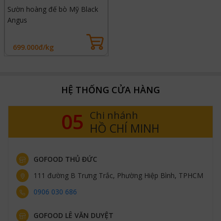
Sườn hoàng đế bò Mỹ Black
Angus
699.000đ/kg
HỆ THỐNG CỬA HÀNG
05
Chi nhánh
HỒ CHÍ MINH
GOFOOD THỦ ĐỨC
111 đường B Trưng Trắc, Phường Hiệp Bình, TPHCM
0906 030 686
GOFOOD LÊ VĂN DUYỆT