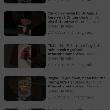
Chờ đón chuyến bò Úc Angus
Reserve và Omugi chuẩn bị cập
bến Gofood với rất nhiều ưu đãi
QUẢN TRỊ VIÊN
517 lượt xem
.
5 tháng trước
Thăn nội - Phần thịt đắt giá cho
món steak #gofood
#thucphamnhapkhau #steak
#thannoibo
QUẢN TRỊ VIÊN
498 lượt xem
.
5 tháng trước
Wagyu F1 giá mềm, hoàn hảo cho
những bữa tiệc steak #gofood
#thucphamnhapkhau #bowagyu
QUẢN TRỊ VIÊN
505 lượt xem
.
5 tháng trước