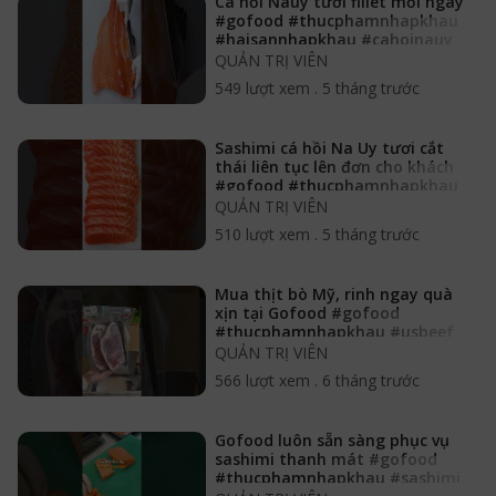
Cá hồi Nauy tươi fillet mỗi ngày
#gofood #thucphamnhapkhau
#haisannhapkhau #cahoinauy
QUẢN TRỊ VIÊN
549 lượt xem
.
5 tháng trước
Sashimi cá hồi Na Uy tươi cắt
thái liên tục lên đơn cho khách
#gofood #thucphamnhapkhau
#cahoinauy
QUẢN TRỊ VIÊN
510 lượt xem
.
5 tháng trước
Mua thịt bò Mỹ, rinh ngay quà
xịn tại Gofood #gofood
#thucphamnhapkhau #usbeef
#bomy
QUẢN TRỊ VIÊN
566 lượt xem
.
6 tháng trước
Gofood luôn sẵn sàng phục vụ
sashimi thanh mát #gofood
#thucphamnhapkhau #sashimi