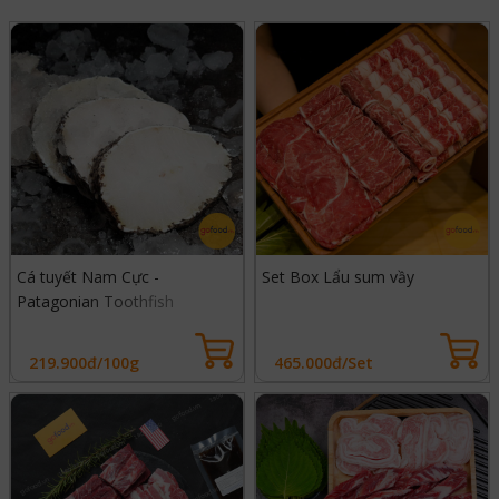
Cá tuyết Nam Cực -
Set Box Lẩu sum vầy
Patagonian Toothfish
219.900đ/100g
465.000đ/Set