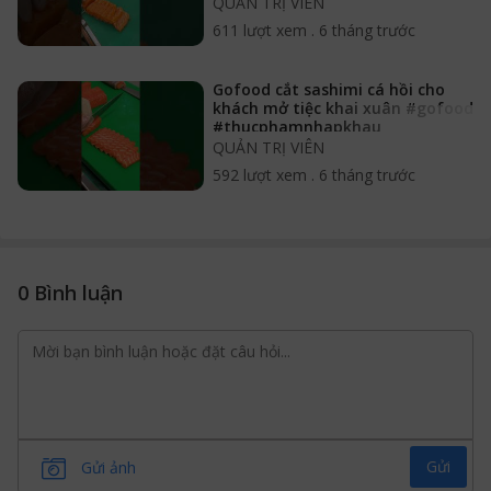
QUẢN TRỊ VIÊN
611 lượt xem
.
6 tháng trước
Gofood cắt sashimi cá hồi cho
khách mở tiệc khai xuân #gofood
#thucphamnhapkhau
#sashimicahoi
QUẢN TRỊ VIÊN
592 lượt xem
.
6 tháng trước
0 Bình luận
Gửi
Gửi ảnh