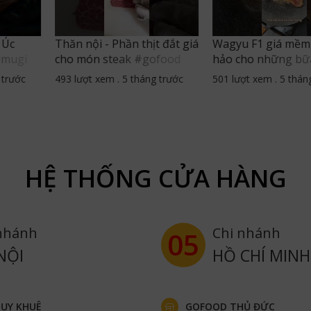
 Úc
Thăn nội - Phần thịt đắt giá
Wagyu F1 giá mềm
Omugi
cho món steak #gofood
hảo cho những bữa
ofood
#thucphamnhapkhau
steak #gofood
 trước
493 lượt xem
.
5 tháng trước
501 lượt xem
.
5 thán
#steak #thannoibo
#thucphamnhapk
#bowagyu
HỆ THỐNG CỬA HÀNG
nhánh
Chi nhánh
05
NỘI
HỒ CHÍ MINH
ỤY KHUÊ
GOFOOD THỦ ĐỨC