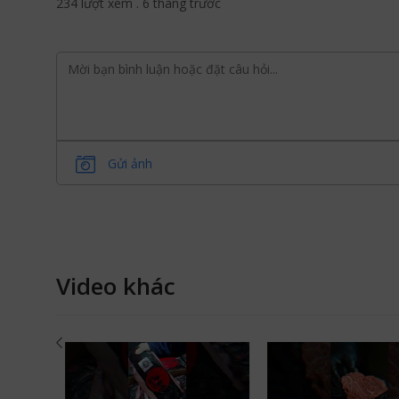
234 lượt xem
.
6 tháng trước
Gửi ảnh
Video khác