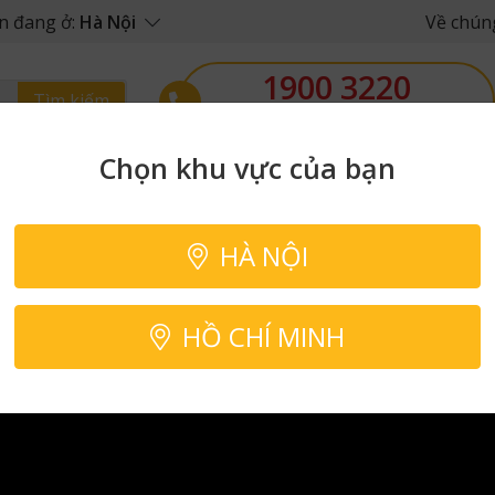
n đang ở:
Hà Nội
Về chúng
1900 3220
Tìm kiếm
08h - 20h (Từ Thứ 2 đến Chủ nhật)
Chọn khu vực của bạn
Set box tiện
Sushi
Nước sốt và gia
Đồ
lợi
vị
uốn
HÀ NỘI
mát tại Gofood #gofood #thucphamnhapkhau #quatet
HỒ CHÍ MINH