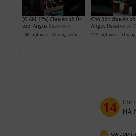
ược
[GIẢM 12%] Chuyến bò Úc
Chờ đón chuyến bò
i mỗi
tươi Angus Reserve &
Angus Reserve và 
tục
Omugi đã có mặt #gofood
chuẩn bị cập bến G
trước
468 lượt xem
.
5 tháng trước
512 lượt xem
.
5 tháng
#thucphamnhapkhau
với rất nhiều ưu đãi
au
#bouctuoi
Chi 
14
HÀ 
GOFOOD TH