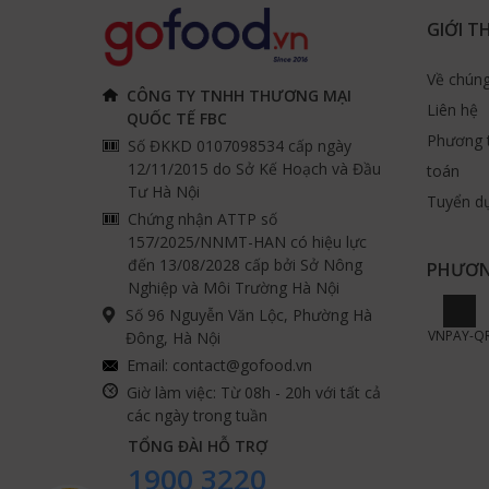
GIỚI T
Về chúng
CÔNG TY TNHH THƯƠNG MẠI
Liên hệ
QUỐC TẾ FBC
Phương 
Số ĐKKD 0107098534 cấp ngày
12/11/2015 do Sở Kế Hoạch và Đầu
toán
Tư Hà Nội
Tuyển d
Chứng nhận ATTP số
157/2025/NNMT-HAN có hiệu lực
đến 13/08/2028 cấp bởi Sở Nông
PHƯƠN
Nghiệp và Môi Trường Hà Nội
Số 96 Nguyễn Văn Lộc, Phường Hà
VNPAY-Q
Đông, Hà Nội
Email:
contact@gofood.vn
Giờ làm việc: Từ 08h - 20h với tất cả
các ngày trong tuần
TỔNG ĐÀI HỖ TRỢ
1900 3220