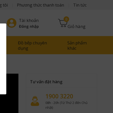
 tôi
Phương thức thanh toán
Tin tức
0
Tài khoản
Giỏ hàng
Đăng nhập
Đồ bếp chuyên
Sản phẩm
g
dụng
khác
Tư vấn đặt hàng
1900 3220
08h - 20h (Từ Thứ 2 đến Chủ
nhật)