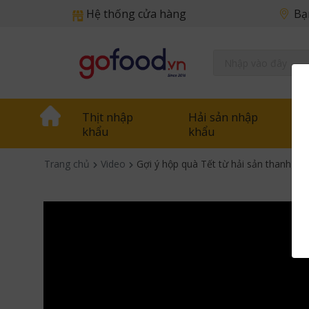
Hệ thống cửa hàng
Bạ
Thịt nhập
Hải sản nhập
khẩu
khẩu
Trang chủ
Video
Gợi ý hộp quà Tết từ hải sản thanh 