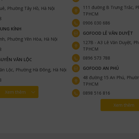
111 đường B Trưng Trắc, P
uê, Phường Tây Hồ, Hà Nội
TPHCM
8
0906 030 686
UNG KÍNH
GOFOOD LÊ VĂN DUYỆT
ính, Phường Yên Hòa, Hà Nội
127B - A3 Lê Văn Duyệt, Ph
TPHCM
8
0896 573 788
UYỄN VĂN LỘC
GOFOOD AN PHÚ
ăn Lộc, Phường Hà Đông, Hà Nội
48 đường 15 An Phú, Phườn
8
TPHCM
Xem thêm
0898 516 816
Xem thêm