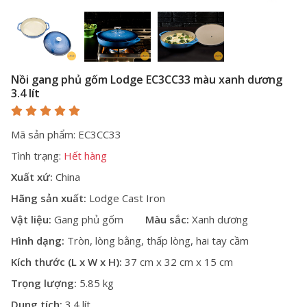
Nồi gang phủ gốm Lodge EC3CC33 màu xanh dương
3.4 lít
Mã sản phẩm: EC3CC33
Tình trạng:
Hết hàng
Xuất xứ:
China
Hãng sản xuất:
Lodge Cast Iron
Vật liệu:
Gang phủ gốm
Màu sắc:
Xanh dương
Hình dạng:
Tròn, lòng bằng, thấp lòng, hai tay cầm
Kích thước (L x W x H):
37 cm x 32 cm x 15 cm
Trọng lượng:
5.85 kg
Dung tích:
3.4 lít