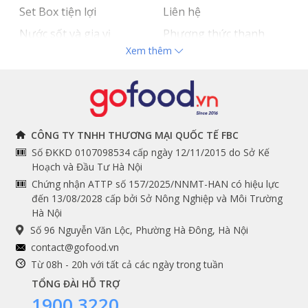
Set Box tiện lợi
Liên hệ
Nước sốt và gia vị
Phương thức thanh
Xem thêm
Hải sản nhập khẩu
toán
Đồ bếp chuyên dụng
Tuyển dụng
THÔNG TIN
THEO DÕI NGAY
CÔNG TY TNHH THƯƠNG MẠI QUỐC TẾ FBC
Số ĐKKD 0107098534 cấp ngày 12/11/2015 do Sở Kế
Chính sách và quy định
Facebook
Hoạch và Đầu Tư Hà Nội
Instagram
chung
Chứng nhận ATTP số 157/2025/NNMT-HAN có hiệu lực
đến 13/08/2028 cấp bởi Sở Nông Nghiệp và Môi Trường
Youtube
Hướng dẫn đặt hàng
Hà Nội
Tiktok
Cam kết chất lượng
Số 96 Nguyễn Văn Lộc, Phường Hà Đông, Hà Nội
Grab
contact@gofood.vn
Shopee
Từ 08h - 20h với tất cả các ngày trong tuần
TỔNG ĐÀI HỖ TRỢ
1900 3220