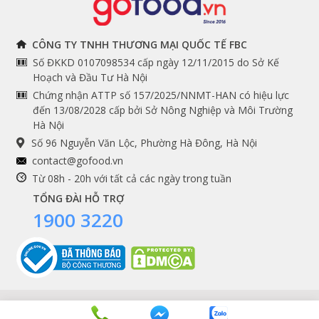
THÔNG TIN
THEO DÕI NGAY
CÔNG TY TNHH THƯƠNG MẠI QUỐC TẾ FBC
Số ĐKKD 0107098534 cấp ngày 12/11/2015 do Sở Kế
Chính sách và quy định
Facebook
Hoạch và Đầu Tư Hà Nội
Instagram
chung
Chứng nhận ATTP số 157/2025/NNMT-HAN có hiệu lực
đến 13/08/2028 cấp bởi Sở Nông Nghiệp và Môi Trường
Youtube
Hướng dẫn đặt hàng
Hà Nội
Tiktok
Cam kết chất lượng
Số 96 Nguyễn Văn Lộc, Phường Hà Đông, Hà Nội
Grab
contact@gofood.vn
Shopee
Từ 08h - 20h với tất cả các ngày trong tuần
TỔNG ĐÀI HỖ TRỢ
1900 3220
DỊCH VỤ
Premium services
Gói quà biếu tặng
Tích điểm khách hàng
Copyrights © 2016 - 2026 Gofood. All Rights Reserved