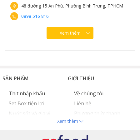
48 đường 15 An Phú, Phường Bình Trưng, TPHCM
0898 516 816
Xem thêm
SẢN PHẨM
GIỚI THIỆU
Thịt nhập khẩu
Về chúng tôi
Set Box tiện lợi
Liên hệ
Nước sốt và gia vị
Phương thức thanh
Xem thêm
Hải sản nhập khẩu
toán
Đồ bếp chuyên dụng
Tuyển dụng