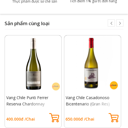
Tích điểm 1% giá trị đơn hàng
Thực phẩm được sơ chế sẵn
Sản phẩm cùng loại
Vang Chile Punti Ferrer
Vang Chile Casadonoso
V
Reserva Chardonnay
Bicentenario (Gran Res)
B
Chardonnay
400.000đ /Chai
650.000đ /Chai
4