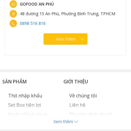
GOFOOD AN PHÚ
48 đường 15 An Phú, Phường Bình Trưng, TPHCM
0898 516 816
Xem thêm
SẢN PHẨM
GIỚI THIỆU
Thịt nhập khẩu
Về chúng tôi
Set Box tiện lợi
Liên hệ
Nước sốt và gia vị
Phương thức thanh
Xem thêm
Hải sản nhập khẩu
toán