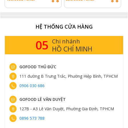
HỆ THỐNG CỬA HÀNG
05
Chi nhánh
HỒ CHÍ MINH
GOFOOD THỦ ĐỨC
111 đường B Trưng Trắc, Phường Hiệp Bình, TPHCM
0906 030 686
GOFOOD LÊ VĂN DUYỆT
127B - A3 Lê Văn Duyệt, Phường Gia Định, TPHCM
0896 573 788