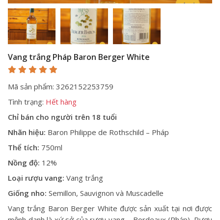
Vang trắng Pháp Baron Berger White
Mã sản phẩm: 3262152253759
Tình trạng:
Hết hàng
Chỉ bán cho người trên 18 tuổi
Nhãn hiệu:
Baron Philippe de Rothschild – Pháp
Thể tích:
750ml
Nồng độ:
12%
Loại rượu vang:
Vang trắng
Giống nho:
Semillon, Sauvignon và Muscadelle
Vang trắng Baron Berger White được sản xuất tại nơi được
mệnh danh là xứ sở của rượu vang – Bordeaux (Pháp).
Rượu