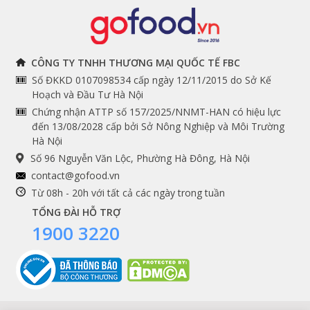
Đồ bếp chuyên dụng
Tuyển dụng
THÔNG TIN
THEO DÕI NGAY
CÔNG TY TNHH THƯƠNG MẠI QUỐC TẾ FBC
Số ĐKKD 0107098534 cấp ngày 12/11/2015 do Sở Kế
Chính sách và quy định
Facebook
Hoạch và Đầu Tư Hà Nội
Instagram
chung
Chứng nhận ATTP số 157/2025/NNMT-HAN có hiệu lực
đến 13/08/2028 cấp bởi Sở Nông Nghiệp và Môi Trường
Youtube
Hướng dẫn đặt hàng
Hà Nội
Tiktok
Cam kết chất lượng
Số 96 Nguyễn Văn Lộc, Phường Hà Đông, Hà Nội
Grab
contact@gofood.vn
Shopee
Từ 08h - 20h với tất cả các ngày trong tuần
TỔNG ĐÀI HỖ TRỢ
1900 3220
DỊCH VỤ
Premium services
Gói quà biếu tặng