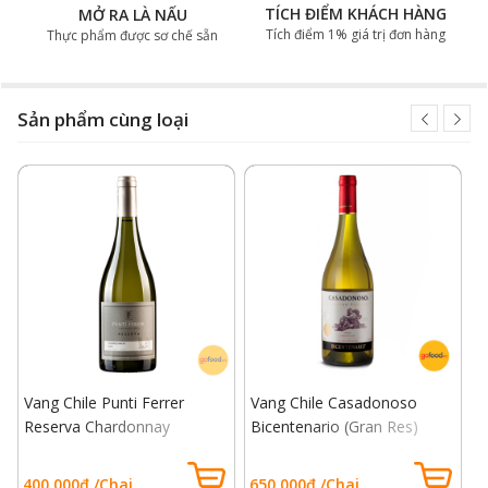
TÍCH ĐIỂM KHÁCH HÀNG
MỞ RA LÀ NẤU
Tích điểm 1% giá trị đơn hàng
Thực phẩm được sơ chế sẵn
Sản phẩm cùng loại
Vang Chile Punti Ferrer
Vang Chile Casadonoso
V
Reserva Chardonnay
Bicentenario (Gran Res)
B
Chardonnay
400.000đ /Chai
650.000đ /Chai
4