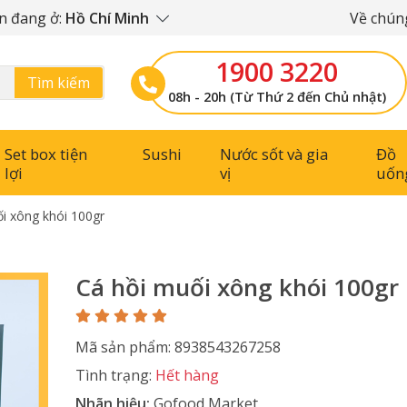
n đang ở:
Hồ Chí Minh
Về chúng
1900 3220
Tìm kiếm
08h - 20h (Từ Thứ 2 đến Chủ nhật)
Set box tiện
Sushi
Nước sốt và gia
Đồ
lợi
vị
uốn
i xông khói 100gr
Cá hồi muối xông khói 100gr
Mã sản phẩm: 8938543267258
Tình trạng:
Hết hàng
Nhãn hiệu:
Gofood Market