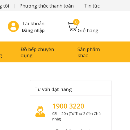
 tôi
Phương thức thanh toán
Tin tức
0
Tài khoản
Giỏ hàng
Đăng nhập
Đồ bếp chuyên
Sản phẩm
g
dụng
khác
Tư vấn đặt hàng
1900 3220
08h - 20h (Từ Thứ 2 đến Chủ
nhật)