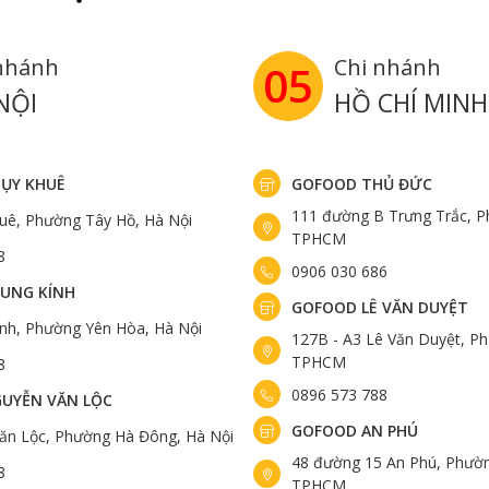
nhánh
Chi nhánh
05
NỘI
HỒ CHÍ MINH
ỤY KHUÊ
GOFOOD THỦ ĐỨC
111 đường B Trưng Trắc, P
uê, Phường Tây Hồ, Hà Nội
TPHCM
8
0906 030 686
UNG KÍNH
GOFOOD LÊ VĂN DUYỆT
ính, Phường Yên Hòa, Hà Nội
127B - A3 Lê Văn Duyệt, Ph
TPHCM
8
0896 573 788
UYỄN VĂN LỘC
GOFOOD AN PHÚ
ăn Lộc, Phường Hà Đông, Hà Nội
48 đường 15 An Phú, Phườn
8
TPHCM