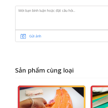
Gửi ảnh
Sản phẩm cùng loại
Cá hồi Nauy
tại Gofood có size to nhất 6 - 8kg/con
Cá hồi được nuôi trong môi trường biển tự nhiên 
lý chặt chẽ từ giai đoạn trứng cho đến khi cá trư
nguồn protein an toàn giữ cho cá hồi sạch và giảm