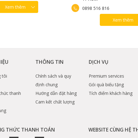
Cá hồi muối xông khối
Xem thêm
0898 516 816
á hồi xông khói muối đậm đà, hấp dẫn ngay nhé.
Xem thêm
hẩu Gofood để đặt hàng và được tư vấn nhanh nhất!
 các tỉnh lân cận.
HIỆU
THÔNG TIN
DỊCH VỤ
ua-hang
 tôi
Chính sách và quy
Premium services
93909825791
định chung
Gói quà biếu tặng
thức thanh
Hướng dẫn đặt hàng
Tích điểm khách hàng
Cam kết chất lượng
ụng
G THỨC THANH TOÁN
WEBSITE CÙNG HỆ 