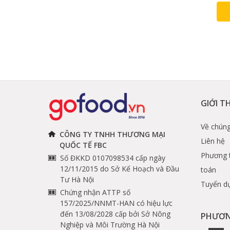
Đến ngay Gofood để thưởng thức ngay những lát c
Hãy gọi ngay hệ thống cửa hàng thực phẩm nhập k
Gofood ship hàng tận nơi tại Hà Nội, Hồ Chí Minh và
GOFOOD - THỰC PHẨM NHẬP KHẨU
Hotline đặt hàng: 1900 3220
GIỚI T
Hệ thống cửa hàng:
https://gofood.vn/chi-tiet-c
Về chúng
Follow Zalo OA Gofood:
https://zalo.me/41570037
CÔNG TY TNHH THƯƠNG MẠI
Liên hệ
QUỐC TẾ FBC
Phương 
Số ĐKKD 0107098534 cấp ngày
12/11/2015 do Sở Kế Hoạch và Đầu
toán
Tư Hà Nội
Tuyển d
Chứng nhận ATTP số
157/2025/NNMT-HAN có hiệu lực
đến 13/08/2028 cấp bởi Sở Nông
PHƯƠN
Nghiệp và Môi Trường Hà Nội