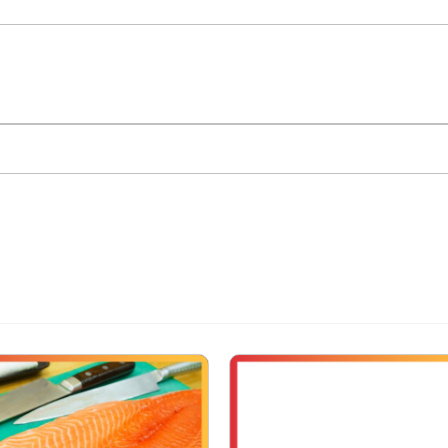
Cá hồi muối xông khói
 vô cùng thơm ngon, đậm vị.
của Nauy thuộc Bắc Đại Tây Dương. Quá trình nuôi dưỡng đ
ởng thành. Thức ăn cũng được được kiểm soát nghiêm ngặt đ
 thiểu tác động đến môi trường biển.