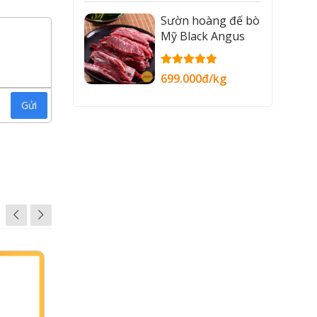
Sườn hoàng đế bò
Mỹ Black Angus
699.000đ/kg
Gửi
ược quản
ảm bảo