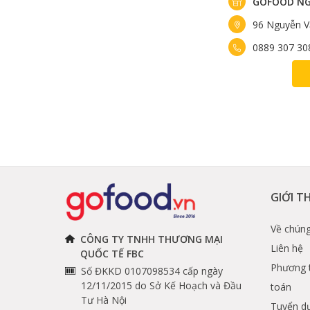
GOFOOD NG
96 Nguyễn V
0889 307 30
GIỚI T
Về chúng
CÔNG TY TNHH THƯƠNG MẠI
Liên hệ
QUỐC TẾ FBC
Phương 
Số ĐKKD 0107098534 cấp ngày
12/11/2015 do Sở Kế Hoạch và Đầu
toán
Tư Hà Nội
Tuyển d