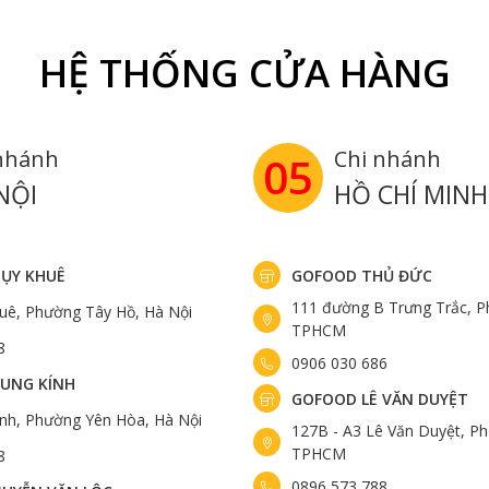
HỆ THỐNG CỬA HÀNG
nhánh
Chi nhánh
05
NỘI
HỒ CHÍ MINH
ỤY KHUÊ
GOFOOD THỦ ĐỨC
111 đường B Trưng Trắc, P
uê, Phường Tây Hồ, Hà Nội
TPHCM
8
0906 030 686
UNG KÍNH
GOFOOD LÊ VĂN DUYỆT
ính, Phường Yên Hòa, Hà Nội
127B - A3 Lê Văn Duyệt, Ph
TPHCM
8
0896 573 788