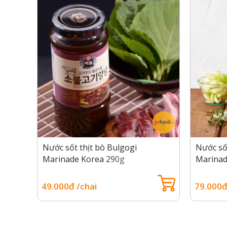
Nước sốt thịt bò Bulgogi
Nước sốt
Marinade Korea 290g
Marinad
49.000đ /chai
79.000đ