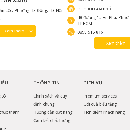
UYỄN VĂN LỘC
GOFOOD AN PHÚ
ăn Lộc, Phường Hà Đông, Hà Nội
48 đường 15 An Phú, Phườn
8
TPHCM
Xem thêm
0898 516 816
Xem thêm
HIỆU
THÔNG TIN
DỊCH VỤ
 tôi
Chính sách và quy
Premium services
định chung
Gói quà biếu tặng
thức thanh
Hướng dẫn đặt hàng
Tích điểm khách hàng
Cam kết chất lượng
ụng