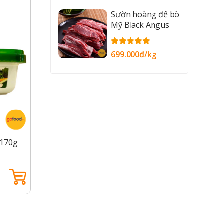
Sườn hoàng đế bò
Mỹ Black Angus
699.000đ/kg
 170g
Tương chấm thịt Ssamjang 500g
Tương 
Hàn Quốc
vị cay
69.000đ /hộp
89.000