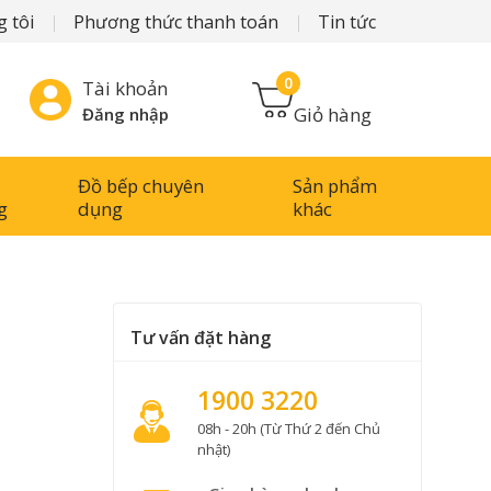
 tôi
Phương thức thanh toán
Tin tức
0
Tài khoản
Giỏ hàng
Đăng nhập
Đồ bếp chuyên
Sản phẩm
g
dụng
khác
Tư vấn đặt hàng
1900 3220
08h - 20h (Từ Thứ 2 đến Chủ
nhật)