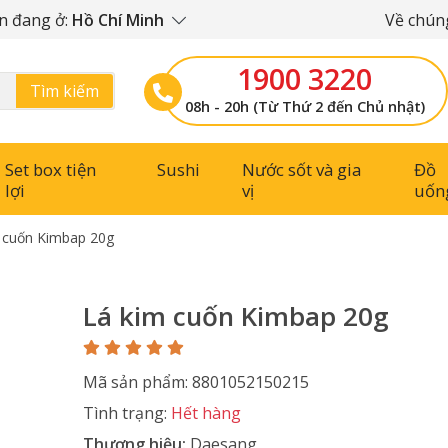
n đang ở:
Hồ Chí Minh
Về chúng
1900 3220
Tìm kiếm
08h - 20h (Từ Thứ 2 đến Chủ nhật)
Set box tiện
Sushi
Nước sốt và gia
Đồ
lợi
vị
uốn
 cuốn Kimbap 20g
Lá kim cuốn Kimbap 20g
Mã sản phẩm: 8801052150215
Tình trạng:
Hết hàng
Thương hiệu:
Daesang