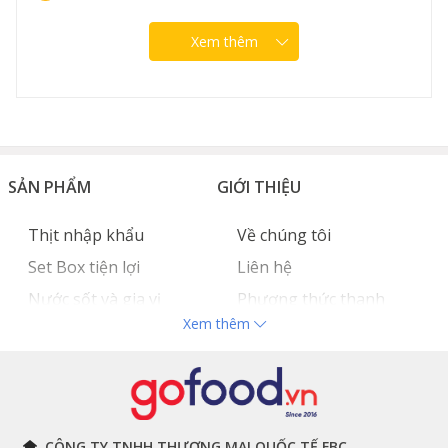
Xem thêm
SẢN PHẨM
GIỚI THIỆU
Thịt nhập khẩu
Về chúng tôi
Set Box tiện lợi
Liên hệ
Nước sốt và gia vị
Phương thức thanh
Xem thêm
Hải sản nhập khẩu
toán
Đồ bếp chuyên dụng
Tuyển dụng
THÔNG TIN
THEO DÕI NGAY
CÔNG TY TNHH THƯƠNG MẠI QUỐC TẾ FBC