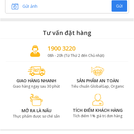
Gửi
Gửi ảnh
Tư vấn đặt hàng
1900 3220
08h - 20h (Từ Thứ 2 đến Chủ nhật)
GIAO HÀNG NHANH
SẢN PHẨM AN TOÀN
Giao hàng ngay sau 30 phút
Tiêu chuẩn GlobalGap, Organic
TÍCH ĐIỂM KHÁCH HÀNG
MỞ RA LÀ NẤU
Tích điểm 1% giá trị đơn hàng
Thực phẩm được sơ chế sẵn