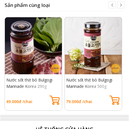
Sản phẩm cùng loại
Nước sốt thịt bò Bulgogi
Nước sốt thịt bò Bulgogi
T
Marinade Korea 290g
Marinade Korea 500g
1
49.000đ /chai
79.000đ /chai
3