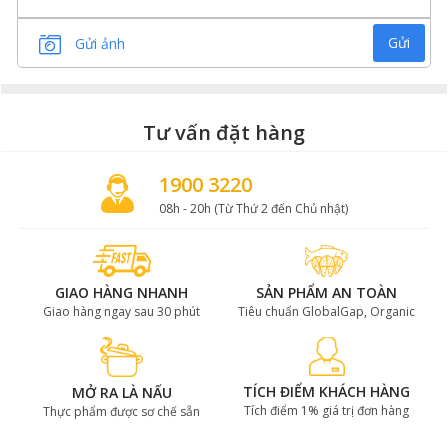
Gửi
Gửi ảnh
Tư vấn đặt hàng
1900 3220
08h - 20h (Từ Thứ 2 đến Chủ nhật)
GIAO HÀNG NHANH
SẢN PHẨM AN TOÀN
Giao hàng ngay sau 30 phút
Tiêu chuẩn GlobalGap, Organic
TÍCH ĐIỂM KHÁCH HÀNG
MỞ RA LÀ NẤU
Tích điểm 1% giá trị đơn hàng
Thực phẩm được sơ chế sẵn