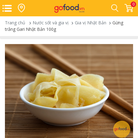
0
Trang chủ
Nước sốt và gia vị
Gia vị Nhật Bản
Gừng
trắng Gari Nhật Bản 100g