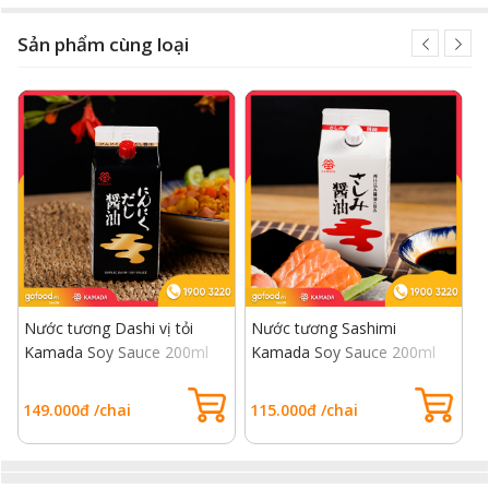
Sản phẩm cùng loại
Nước tương Dashi vị tỏi
Nước tương Sashimi
S
Kamada Soy Sauce 200ml
Kamada Soy Sauce 200ml
149.000đ /chai
115.000đ /chai
6