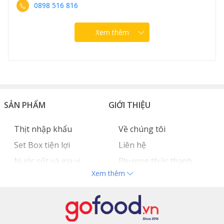
0898 516 816
Xem thêm
SẢN PHẨM
GIỚI THIỆU
Thịt nhập khẩu
Về chúng tôi
Set Box tiện lợi
Liên hệ
Nước sốt và gia vị
Phương thức thanh
Xem thêm
Hải sản nhập khẩu
toán
Đồ bếp chuyên dụng
Tuyển dụng