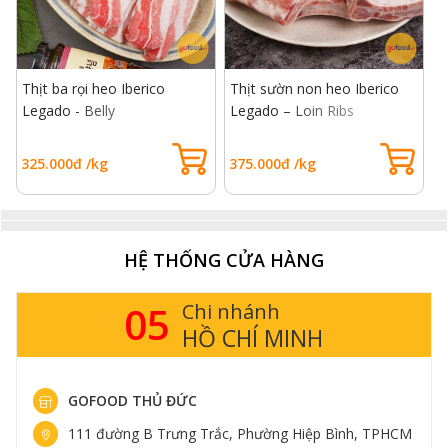
Thịt ba rọi heo Iberico
Thịt sườn non heo Iberico
T
Legado - Belly
Legado – Loin Ribs
L
325.000đ /kg
375.000đ /kg
7
HỆ THỐNG CỬA HÀNG
Sườn heo chứa nhiều khoáng chất, vitamin tốt cho sức khỏe
Bên cạnh đó, sườn heo Mỹ còn giàu vitamin tốt cho da,
05
Chi nhánh
mắt, hệ thần kinh và hoạt động trí óc. Sử dụng sườn
HỒ CHÍ MINH
heo giúp cơ thể có thêm chất chống oxy hóa quan
trọng, đảm bảo khả năng miễn dịch.
Thịt sườn heo cũng góp phần quan trọng bảo vệ cấu
GOFOOD THỦ ĐỨC
trúc xương, giúp xương và răng chắc khỏe hơn. Đồng
111 đường B Trưng Trắc, Phường Hiệp Bình, TPHCM
thời nó thúc đẩy việc sản xuất tế bào máu của cơ thể,