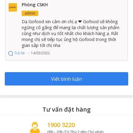
Phòng CSKH
admin
Dạ Gofood xin cảm ơn chị ạ ❤ Gofood sẽ không
ngừng cố gắng để mang lại chất lượng sản phẩm
cũng như dịch vụ tốt nhất cho khách hàng ạ. Rất
mong chị sẽ tiếp tục ủng hộ Gofood trong thời
gian sắp tới chị nha
Trả lời
14/03/2022
Sườn non heo Mỹ không chỉ mềm, ngọt mà còn rất giàu dinh
Viết bình luận
dưỡng
Không chỉ là món ngon cho mâm cơm gia đình, sườn
heo còn chứa nhiều chất dinh dưỡng, các khoáng chất
và vitamin thiết yếu để nâng cao sức khỏe.
Tư vấn đặt hàng
Sườn heo Mỹ - nguồn dinh dưỡng
1900 3220
dồi dào cho bữa cơm gia đình
08h - 20h (Từ Thứ 2 đến Chủ nhật)