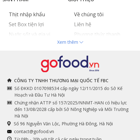
Thịt nhập khẩu
Về chúng tôi
Set Box tiện lợi
Liên hệ
Nước sốt và gia vị
Phương thức thanh
Sườn non heo Mỹ được mệnh danh là nữ hoàng tiệc BBQ
Xem thêm
Hải sản nhập khẩu
toán
Công thức làm món sườn heo Mỹ nướng tảng BBQ
siêu ngon tại nhà:
Đồ bếp chuyên dụng
Tuyển dụng
Nguyên liệu:
500 g Sườn non heo Mỹ
THÔNG TIN
THEO DÕI NGAY
CÔNG TY TNHH THƯƠNG MẠI QUỐC TẾ FBC
Ngò tây băm
Số ĐKKD 0107098534 cấp ngày 12/11/2015 do Sở Kế
Hành tây
Chính sách và quy định
Facebook
Hoạch và Đầu Tư Hà Nội
Tỏi băm
Instagram
chung
Chứng nhận ATTP số 157/2025/NNMT-HAN có hiệu lực
Tương cà
đến 13/08/2028 cấp bởi Sở Nông Nghiệp và Môi Trường
Giấm bò
Youtube
Hướng dẫn đặt hàng
Hà Nội
Giấm táo
Tiktok
Cam kết chất lượng
Mù tạt vàng
Số 96 Nguyễn Văn Lộc, Phường Hà Đông, Hà Nội
Grab
Gia vị: Muối, tiêu, đường nâu, nước tương
contact@gofood.vn
Shopee
Từ 08h - 20h với tất cả các ngày trong tuần