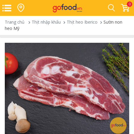
0
Trang chủ
Thịt nhập khẩu
Thịt heo Iberico
Sườn non
heo Mỹ