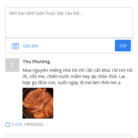
dùng có thể hoàn toàn yên tâm về chất lượng của
thịt
heo Iberico
.
Lí do khiến sườn heo Mỹ được
nhiều người ưa thích?
Sườn heo Mỹ có thớ thịt mềm mại cùng phần xương
Gửi
Gửi ảnh
dẹp, không quá to tạo nên hương vị thơm ngon đặc
trưng của giống heo cao cấp tại Mỹ. Đặc biệt sườn heo
Thu Phương
T
mềm, ngọt dễ dàng chế biến thành nhiều món ăn đưa
Mua nguyên miếng nhà tôi chỉ cần cắt khúc rồi rim tỏi
cơm nên được nhiều người nội trợ ưa thích.
ớt, sốt me, chiên nước mắm hay áp chảo thôi. Lại
hợp gu đứa con, suốt ngày ới mẹ làm thôi mn ạ
Trả lời
14/03/2022