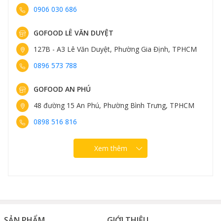
tốt cho tim mạch.
0906 030 686
Sườn non heo Mỹ - nữ hoàng của
GOFOOD LÊ VĂN DUYỆT
bữa tiệc BBQ
127B - A3 Lê Văn Duyệt, Phường Gia Định, TPHCM
0896 573 788
Sườn non heo Mỹ với vân mỡ đều, phần xương dẹp
mang lại vị thơm ngon đặc trưng cực kì phù hợp cho
GOFOOD AN PHÚ
món nướng, đặc biệt BBQ. Thịt sườn non heo Mỹ với
phần nạc và phần mỡ đan xen nhau nên khi nướng rất
48 đường 15 An Phú, Phường Bình Trưng, TPHCM
thơm, mềm, thịt nướng ngọt mà không dai.
0898 516 816
Xem thêm
SẢN PHẨM
GIỚI THIỆU