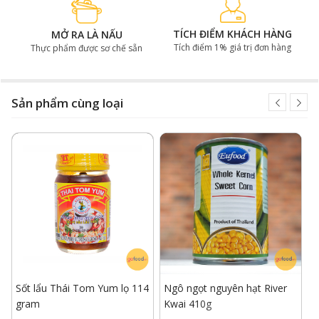
TÍCH ĐIỂM KHÁCH HÀNG
MỞ RA LÀ NẤU
Tích điểm 1% giá trị đơn hàng
Thực phẩm được sơ chế sẵn
Sản phẩm cùng loại
Sốt lẩu Thái Tom Yum lọ 114
Ngô ngọt nguyên hạt River
N
gram
Kwai 410g
L