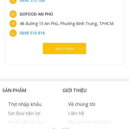
0896 573 788
GOFOOD AN PHÚ
48 đường 15 An Phú, Phường Bình Trưng, TPHCM
0898 516 816
Xem thêm
SẢN PHẨM
GIỚI THIỆU
Thịt nhập khẩu
Về chúng tôi
Set Box tiện lợi
Liên hệ
Nước sốt và gia vị
Phương thức thanh