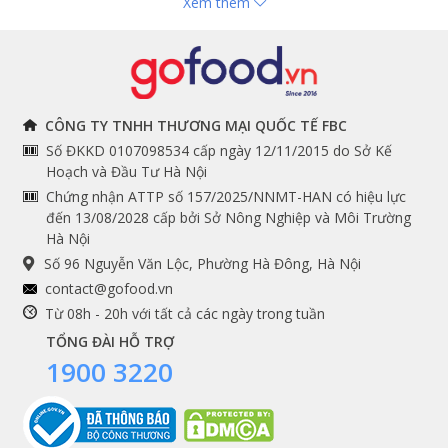
Xem thêm
Hải sản nhập khẩu
toán
Đồ bếp chuyên dụng
Tuyển dụng
THÔNG TIN
THEO DÕI NGAY
CÔNG TY TNHH THƯƠNG MẠI QUỐC TẾ FBC
Số ĐKKD 0107098534 cấp ngày 12/11/2015 do Sở Kế
Chính sách và quy định
Facebook
Hoạch và Đầu Tư Hà Nội
Instagram
chung
Chứng nhận ATTP số 157/2025/NNMT-HAN có hiệu lực
đến 13/08/2028 cấp bởi Sở Nông Nghiệp và Môi Trường
Youtube
Hướng dẫn đặt hàng
Hà Nội
Tiktok
Cam kết chất lượng
Số 96 Nguyễn Văn Lộc, Phường Hà Đông, Hà Nội
Grab
contact@gofood.vn
Shopee
Từ 08h - 20h với tất cả các ngày trong tuần
TỔNG ĐÀI HỖ TRỢ
1900 3220
DỊCH VỤ
Premium services