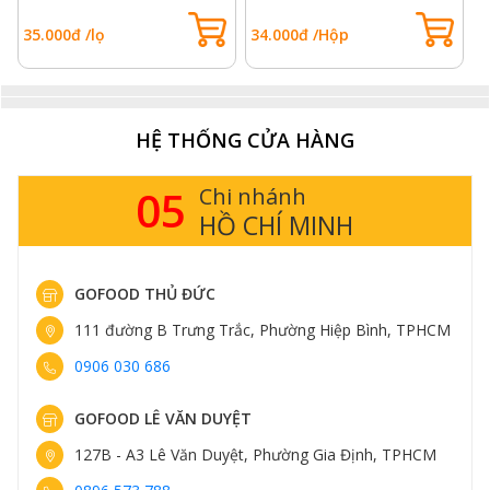
35.000đ /lọ
34.000đ /Hộp
2
HỆ THỐNG CỬA HÀNG
05
Chi nhánh
HỒ CHÍ MINH
GOFOOD THỦ ĐỨC
111 đường B Trưng Trắc, Phường Hiệp Bình, TPHCM
0906 030 686
GOFOOD LÊ VĂN DUYỆT
127B - A3 Lê Văn Duyệt, Phường Gia Định, TPHCM