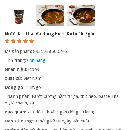
Nước lẩu thái đa dụng Kichi Kichi 1lít/gói
Mã sản phẩm: 8935238600246
Tình trạng:
Còn hàng
Nhãn hiệu:
Icook
Xuất xứ:
Việt Nam
Đóng gói:
1 lít/gói
Thành phần:
Nước xương hầm từ gà, thịt heo, paste Thái,
ớt, lá chanh, sả
Bảo quản:
-18 độ C (hoặc ngăn đông tủ lạnh)
Hạn sử dụng:
9 tháng kể từ ngày sản xuất.
Hướng dẫn sử dụng:
Pha thêm với 1000ml - 1500ml nước,