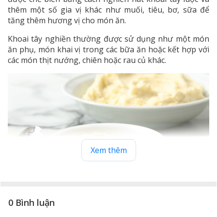
thêm một số gia vị khác như muối, tiêu, bơ, sữa để
tăng thêm hương vị cho món ăn.
Khoai tây nghiền thường được sử dụng như một món
ăn phụ, món khai vị trong các bữa ăn hoặc kết hợp với
các món thịt nướng, chiên hoặc rau củ khác.
Xem thêm
Khoai tây nghiền được nêm một số gia vị như bơ, sữa,
0 Bình luận
muối, tiêu...