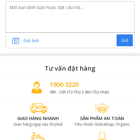
Ngoài hương vị thơm ngon,
khoai tây nghiền
cũng
chứa nhiều loại acid amin quan trọng như lysine,
threonine, methionine, tryptophan; protein; vitamin C,
B6; kali; chất xơ; sắt… đồng thời cung cấp năng lượng
và chứa rất ít chất béo nên bạn có thể sử dụng chúng
Gửi
Gửi ảnh
trong các thực đơn giảm cân.
Tư vấn đặt hàng
1900 3220
08h - 20h (Từ Thứ 2 đến Chủ nhật)
GIAO HÀNG NHANH
SẢN PHẨM AN TOÀN
Giao hàng ngay sau 30 phút
Tiêu chuẩn GlobalGap, Organic