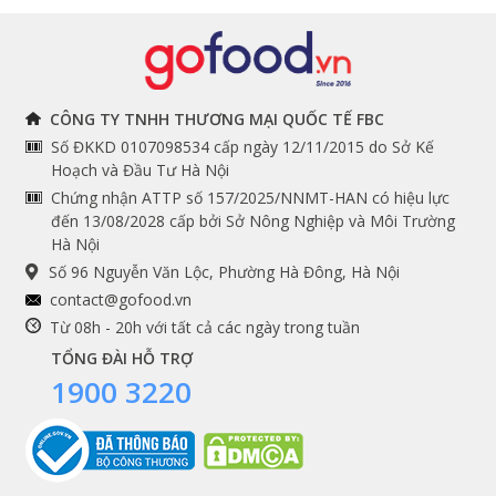
Đồ bếp chuyên dụng
Tuyển dụng
THÔNG TIN
THEO DÕI NGAY
CÔNG TY TNHH THƯƠNG MẠI QUỐC TẾ FBC
Số ĐKKD 0107098534 cấp ngày 12/11/2015 do Sở Kế
Chính sách và quy định
Facebook
Hoạch và Đầu Tư Hà Nội
Instagram
chung
Chứng nhận ATTP số 157/2025/NNMT-HAN có hiệu lực
đến 13/08/2028 cấp bởi Sở Nông Nghiệp và Môi Trường
Youtube
Hướng dẫn đặt hàng
Hà Nội
Tiktok
Cam kết chất lượng
Số 96 Nguyễn Văn Lộc, Phường Hà Đông, Hà Nội
Grab
contact@gofood.vn
Shopee
Từ 08h - 20h với tất cả các ngày trong tuần
TỔNG ĐÀI HỖ TRỢ
Thưởng thức khoai tây nghiền cùng Beefsteak
1900 3220
DỊCH VỤ
Bảo quản khoai tây nghiền như thế
nào là chuẩn?
Premium services
Gói quà biếu tặng