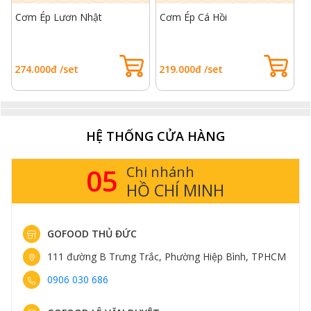
Cơm Ép Lươn Nhật
Cơm Ép Cá Hồi
C
274.000đ /set
219.000đ /set
9
HỆ THỐNG CỬA HÀNG
05
Chi nhánh
HỒ CHÍ MINH
GOFOOD THỦ ĐỨC
111 đường B Trưng Trắc, Phường Hiệp Bình, TPHCM
0906 030 686