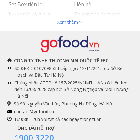
Set Box tiện lợi
Liên hệ
Nước sốt và gia vị
Phương thức thanh
Xem thêm
Hải sản nhập khẩu
toán
Đồ bếp chuyên dụng
Tuyển dụng
THÔNG TIN
THEO DÕI NGAY
CÔNG TY TNHH THƯƠNG MẠI QUỐC TẾ FBC
Số ĐKKD 0107098534 cấp ngày 12/11/2015 do Sở Kế
Chính sách và quy định
Facebook
Hoạch và Đầu Tư Hà Nội
Instagram
chung
Chứng nhận ATTP số 157/2025/NNMT-HAN có hiệu lực
đến 13/08/2028 cấp bởi Sở Nông Nghiệp và Môi Trường
Youtube
Hướng dẫn đặt hàng
Hà Nội
Tiktok
Cam kết chất lượng
Số 96 Nguyễn Văn Lộc, Phường Hà Đông, Hà Nội
Grab
contact@gofood.vn
Shopee
Từ 08h - 20h với tất cả các ngày trong tuần
TỔNG ĐÀI HỖ TRỢ
1900 3220