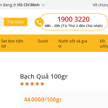
n đang ở:
Hồ Chí Minh
Về chúng
1900 3220
Tìm kiếm
08h - 20h (Từ Thứ 2 đến Chủ nhật)
Set box tiện
Sushi
Nước sốt và gia
Đồ
lợi
vị
uốn
Bạch Quả 100gr
44.000đ/100gr