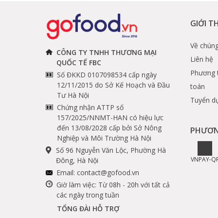
GIỚI T
Về chúng
CÔNG TY TNHH THƯƠNG MẠI
Liên hệ
QUỐC TẾ FBC
Phương 
Số ĐKKD 0107098534 cấp ngày
12/11/2015 do Sở Kế Hoạch và Đầu
toán
Tư Hà Nội
Tuyển d
Chứng nhận ATTP số
157/2025/NNMT-HAN có hiệu lực
đến 13/08/2028 cấp bởi Sở Nông
PHƯƠN
Nghiệp và Môi Trường Hà Nội
Số 96 Nguyễn Văn Lộc, Phường Hà
VNPAY-Q
Đông, Hà Nội
Email:
contact@gofood.vn
Giờ làm việc: Từ 08h - 20h với tất cả
các ngày trong tuần
TỔNG ĐÀI HỖ TRỢ