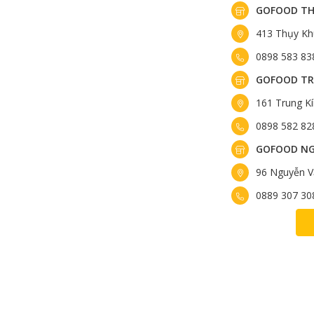
GOFOOD TH
413 Thụy Kh
0898 583 83
GOFOOD TR
161 Trung K
0898 582 82
GOFOOD NG
96 Nguyễn V
0889 307 30