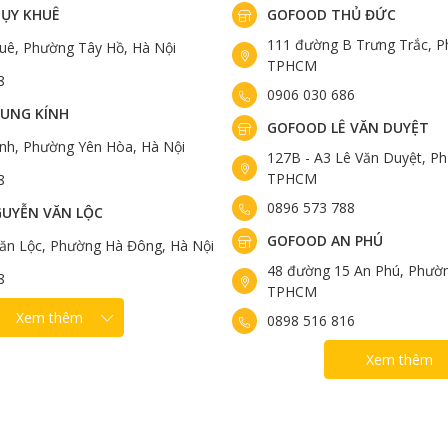
ỤY KHUÊ
GOFOOD THỦ ĐỨC
111 đường B Trưng Trắc, P
uê, Phường Tây Hồ, Hà Nội
TPHCM
8
0906 030 686
UNG KÍNH
GOFOOD LÊ VĂN DUYỆT
ính, Phường Yên Hòa, Hà Nội
127B - A3 Lê Văn Duyệt, Ph
TPHCM
8
0896 573 788
UYỄN VĂN LỘC
GOFOOD AN PHÚ
ăn Lộc, Phường Hà Đông, Hà Nội
48 đường 15 An Phú, Phườn
8
TPHCM
Xem thêm
0898 516 816
Xem thêm