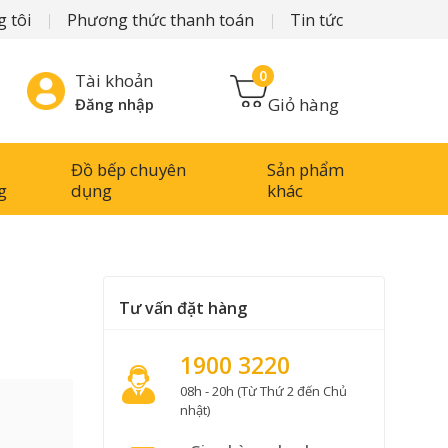
 tôi
Phương thức thanh toán
Tin tức
0
Tài khoản
Giỏ hàng
Đăng nhập
Đồ bếp chuyên
Sản phẩm
g
dụng
khác
Tư vấn đặt hàng
1900 3220
08h - 20h (Từ Thứ 2 đến Chủ
nhật)