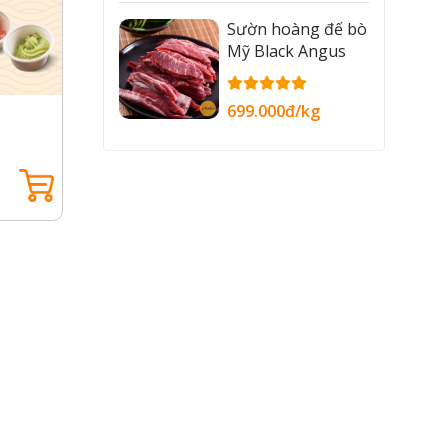
Sườn hoàng đế bò
Mỹ Black Angus
699.000đ/kg
Maki Ngũ Sắc
Maki B
274.000đ /set
184.00