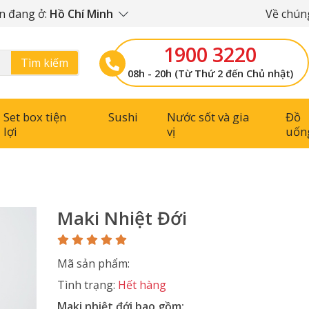
n đang ở:
Hồ Chí Minh
Về chúng
1900 3220
Tìm kiếm
08h - 20h (Từ Thứ 2 đến Chủ nhật)
Set box tiện
Sushi
Nước sốt và gia
Đồ
lợi
vị
uốn
Maki Nhiệt Đới
Mã sản phẩm:
Tình trạng:
Hết hàng
Maki nhiệt đới bao gồm: