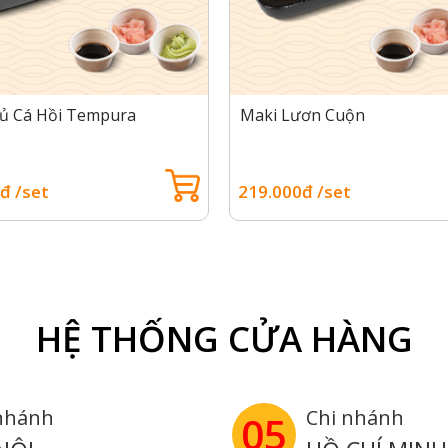
ủ Cá Hồi Tempura
Maki Lươn Cuộn
đ /set
219.000đ /set
HỆ THỐNG CỬA HÀNG
nhánh
Chi nhánh
05