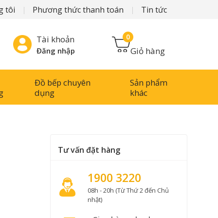
 tôi
Phương thức thanh toán
Tin tức
0
Tài khoản
Giỏ hàng
Đăng nhập
Đồ bếp chuyên
Sản phẩm
g
dụng
khác
Tư vấn đặt hàng
1900 3220
08h - 20h (Từ Thứ 2 đến Chủ
nhật)