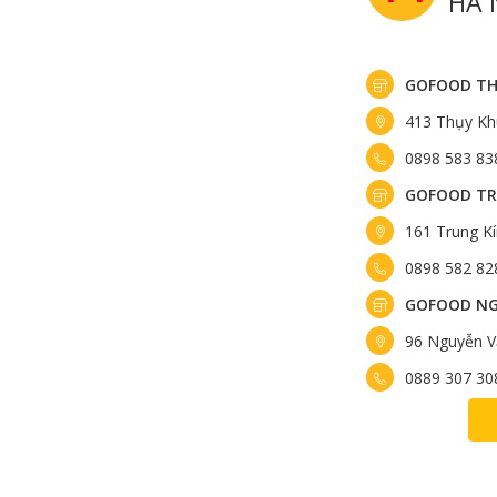
HÀ 
GOFOOD TH
413 Thụy Kh
0898 583 83
GOFOOD TR
161 Trung K
0898 582 82
GOFOOD NG
96 Nguyễn V
0889 307 30