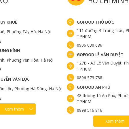
NỘI
HỒ CHÍ MINH
ỤY KHUÊ
GOFOOD THỦ ĐỨC
111 đường B Trưng Trắc, P
uê, Phường Tây Hồ, Hà Nội
TPHCM
8
0906 030 686
UNG KÍNH
GOFOOD LÊ VĂN DUYỆT
ính, Phường Yên Hòa, Hà Nội
127B - A3 Lê Văn Duyệt, Ph
TPHCM
8
0896 573 788
UYỄN VĂN LỘC
GOFOOD AN PHÚ
ăn Lộc, Phường Hà Đông, Hà Nội
48 đường 15 An Phú, Phườn
8
TPHCM
Xem thêm
0898 516 816
Xem thêm