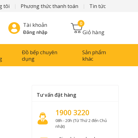
 tôi
Phương thức thanh toán
Tin tức
0
Tài khoản
Giỏ hàng
Đăng nhập
Đồ bếp chuyên
Sản phẩm
g
dụng
khác
Tư vấn đặt hàng
1900 3220
08h - 20h (Từ Thứ 2 đến Chủ
nhật)