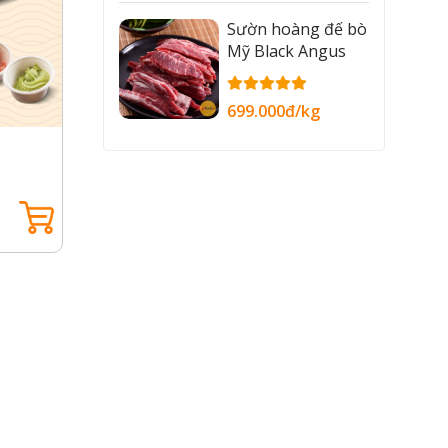
Sườn hoàng đế bò
Mỹ Black Angus
699.000đ/kg
Maki Ngũ Sắc
Maki B
274.000đ /set
184.00