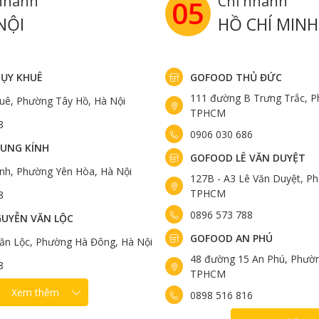
nhánh
Chi nhánh
05
NỘI
HỒ CHÍ MINH
ỤY KHUÊ
GOFOOD THỦ ĐỨC
111 đường B Trưng Trắc, P
uê, Phường Tây Hồ, Hà Nội
TPHCM
8
0906 030 686
UNG KÍNH
GOFOOD LÊ VĂN DUYỆT
ính, Phường Yên Hòa, Hà Nội
127B - A3 Lê Văn Duyệt, Ph
TPHCM
8
0896 573 788
UYỄN VĂN LỘC
GOFOOD AN PHÚ
ăn Lộc, Phường Hà Đông, Hà Nội
48 đường 15 An Phú, Phườn
8
TPHCM
Xem thêm
0898 516 816