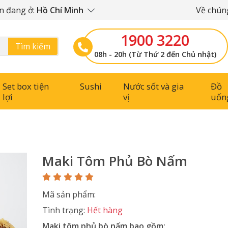
n đang ở:
Hồ Chí Minh
Về chúng
1900 3220
Tìm kiếm
08h - 20h (Từ Thứ 2 đến Chủ nhật)
Set box tiện
Sushi
Nước sốt và gia
Đồ
lợi
vị
uốn
Maki Tôm Phủ Bò Nấm
Mã sản phẩm:
Tình trạng:
Hết hàng
Maki tôm phủ bò nấm bao gồm: