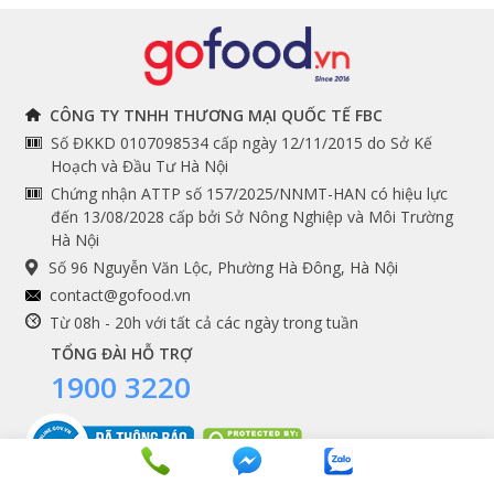
Đồ bếp chuyên dụng
Tuyển dụng
THÔNG TIN
THEO DÕI NGAY
CÔNG TY TNHH THƯƠNG MẠI QUỐC TẾ FBC
Số ĐKKD 0107098534 cấp ngày 12/11/2015 do Sở Kế
Chính sách và quy định
Facebook
Hoạch và Đầu Tư Hà Nội
Instagram
chung
Chứng nhận ATTP số 157/2025/NNMT-HAN có hiệu lực
đến 13/08/2028 cấp bởi Sở Nông Nghiệp và Môi Trường
Youtube
Hướng dẫn đặt hàng
Hà Nội
Tiktok
Cam kết chất lượng
Số 96 Nguyễn Văn Lộc, Phường Hà Đông, Hà Nội
Grab
contact@gofood.vn
Shopee
Từ 08h - 20h với tất cả các ngày trong tuần
TỔNG ĐÀI HỖ TRỢ
1900 3220
DỊCH VỤ
Premium services
Gói quà biếu tặng