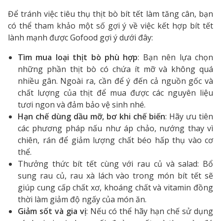
Để tránh việc tiêu thụ thịt bò bít tết làm tăng cân, bạn
có thể tham khảo một số gợi ý về việc kết hợp bít tết
lành mạnh được Gofood gợi ý dưới đây:
Tìm mua loại thịt bò phù hợp
:
Bạn nên lựa chọn
những phần thịt bò có chứa ít mỡ và không quá
nhiều gân. Ngoài ra, cần để ý đến cả nguồn gốc và
chất lượng của thịt để mua được các nguyên liệu
tươi ngon và đảm bảo vệ sinh nhé.
Hạn chế dùng dầu mỡ, bơ khi chế biến
:
Hãy ưu tiên
các phương pháp nấu như áp chảo, nướng thay vì
chiên, rán để giảm lượng chất béo hấp thụ vào cơ
thể.
Thưởng thức bít tết cùng với rau củ và salad:
Bổ
sung rau củ, rau xà lách vào trong món bít tết sẽ
giúp cung cấp chất xơ, khoáng chất và vitamin đồng
thời làm giảm độ ngấy của món ăn.
Giảm sốt và gia vị
:
Nếu có thể hãy hạn chế sử dụng