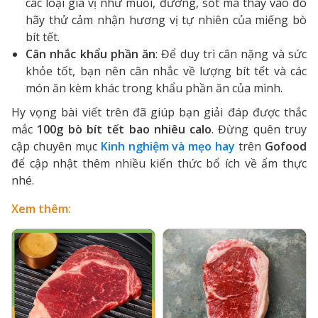
các loại gia vị như muối, đường, sốt mà thay vào đó
hãy thử cảm nhận hương vị tự nhiên của miếng bò
bít tết.
Cân nhắc khẩu phần ăn
:
Để duy trì cân nặng và sức
khỏe tốt, bạn nên cân nhắc về lượng bít tết và các
món ăn kèm khác trong khẩu phần ăn của mình.
Hy vọng bài viết trên đã giúp bạn giải đáp được thắc
mắc
100g bò bít tết bao nhiêu calo
. Đừng quên truy
cập chuyên mục
Kinh nghiệm và mẹo hay
trên
Gofood
để cập nhật thêm nhiều kiến thức bổ ích về ẩm thực
nhé.
Xem thêm: