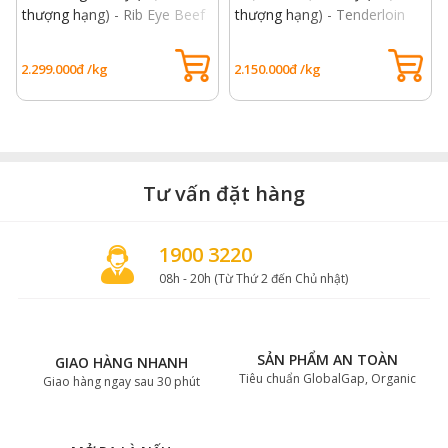
thượng hạng) - Rib Eye Beef
thượng hạng) - Tenderloin
USDA Prime
beef Prime USDA
2.299.000đ /kg
2.150.000đ /kg
Tư vấn đặt hàng
1900 3220
08h - 20h (Từ Thứ 2 đến Chủ nhật)
SẢN PHẨM AN TOÀN
GIAO HÀNG NHANH
Tiêu chuẩn GlobalGap, Organic
Giao hàng ngay sau 30 phút