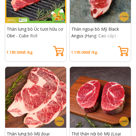
Thăn lưng bò Úc tươi hữu cơ
Thăn ngoại bò Mỹ Black
Obe - Cube Roll
Angus (Hạng: Cao cấp) -
USDA Choice Striploin
1.185.000đ /kg
1.195.000đ /kg
Thăn lưng bò Mỹ (loại
Thịt thăn nội bò Mỹ (Loại